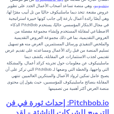
بيتشبوبيو
، وهي منصة تساعد أصحاب الأعمال الجدد على تطوير
عروض مقنعة. تتخذ ديما ماسلنيكوف حاليًا من تل أبيب مقرًا لها،
وهي أيضًا رائدة أعمال بارعة إلى جانب كونها خبيرة استراتيجية
في مجال الابتكار المؤسسي. حاليًا، يستخدم PitchBob الذكاء
الاصطناعي لمقابلة المستخدم وإنشاء مجموعة مفصلة من
العروض التقديمية، بما في ذلك مجموعة العروض التقديمية
والملخص التنفيذي ورسائل المستثمرين. الغرض منه هو تسهيل
تسليم المنصة من قبل رائد الأعمال ومساعدته على تقديم عرض
تقديمي لجذب الاستثمارات. في المقابلة، يكشف ديما
ماسلينيكوف عن معلومات حول تجربته كرائد أعمال، والمشكلة
التي واجهها، والخطة التي وضعها لـ PitchBob التي تركز على أن
يصبح عامل تمكين لرواد الأعمال والمبتكرين العالميين. تنتهي
المقابلة بنصائح ماسلينيكوف للمؤسسين، حيث يقول إن محتوى
منصة العرض أكثر أهمية من تصميمها.
Pitchbob.io: إحداث ثورة في فن
الترويج للشركات الناشئة - لقد