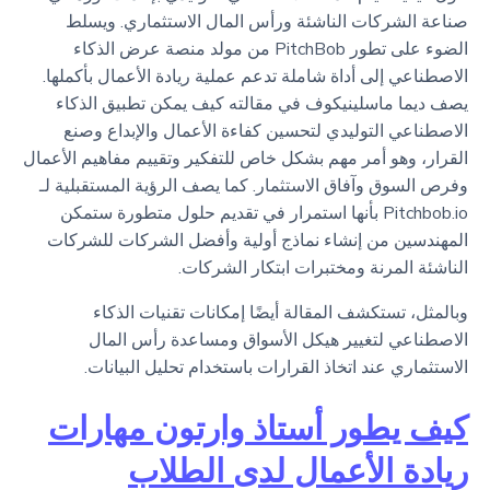
صناعة الشركات الناشئة ورأس المال الاستثماري. ويسلط
الضوء على تطور PitchBob من مولد منصة عرض الذكاء
الاصطناعي إلى أداة شاملة تدعم عملية ريادة الأعمال بأكملها.
يصف ديما ماسلينيكوف في مقالته كيف يمكن تطبيق الذكاء
الاصطناعي التوليدي لتحسين كفاءة الأعمال والإبداع وصنع
القرار، وهو أمر مهم بشكل خاص للتفكير وتقييم مفاهيم الأعمال
وفرص السوق وآفاق الاستثمار. كما يصف الرؤية المستقبلية لـ
Pitchbob.io بأنها استمرار في تقديم حلول متطورة ستمكن
المهندسين من إنشاء نماذج أولية وأفضل الشركات للشركات
الناشئة المرنة ومختبرات ابتكار الشركات.
وبالمثل، تستكشف المقالة أيضًا إمكانات تقنيات الذكاء
الاصطناعي لتغيير هيكل الأسواق ومساعدة رأس المال
الاستثماري عند اتخاذ القرارات باستخدام تحليل البيانات.
كيف يطور أستاذ وارتون مهارات
ريادة الأعمال لدى الطلاب