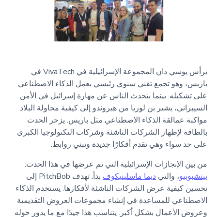
يرأس يوسي دان المجموعة الإسرائيلية في VivaTech في
باريس، وهو تجمع تقني سنوي رئيسي يعمل الذكاء الاصطناعي
على تشكيله. بينما يتحدث الناس عن مهارة إسرائيل في الأمن
السيبراني، يشير بن لوريا من هيروندو إلى كيفية محاولة البلاد
مواكبة عمالقة الذكاء الاصطناعي مثل باريس. يزخر الحدث
بالطاقة لإظهار الشركات الناشئة وشركات التكنولوجيا الكبرى
على حد سواء وهي تقدم أفكارًا جديدة وتبني روابط.
من بين الإنجازات الإسرائيلية التي تم عرضها في هذا الحدث:
بيتشبوبيو
، والتي
ديما ماسلينيكوف
بدأ. تهدف PitchBob إلى
تحسين كيفية عرض الشركات الناشئة لأفكارها. يستخدم الذكاء
الاصطناعي للمساعدة في إنشاء مجموعات العروض التقديمية
وعروض الأعمال بشكل أكبر. يتناسب هذا جيدًا مع ما يدور حوله