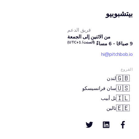
بيتشبوبيو
فريق الدعم
من الاثنين إلى الجمعة
(السنت/ UTC+1)
9 صباحًا - 6 مساءً
hi@pitchbob.io
الفروع
🇬🇧
لندن
🇺🇸
سان فرانسيسكو
🇮🇱
تل أبيب
🇪🇪
تالين