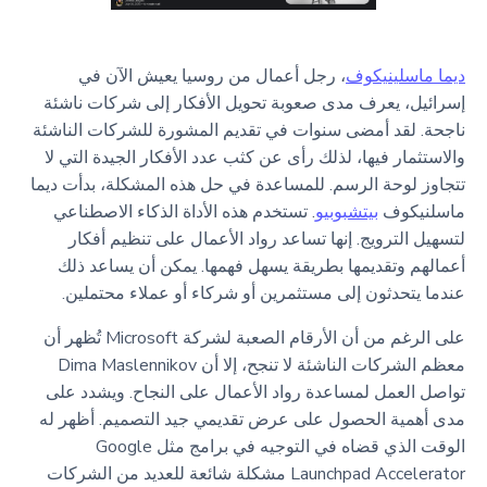
ديما ماسلينيكوف
، رجل أعمال من روسيا يعيش الآن في
إسرائيل، يعرف مدى صعوبة تحويل الأفكار إلى شركات ناشئة
ناجحة. لقد أمضى سنوات في تقديم المشورة للشركات الناشئة
والاستثمار فيها، لذلك رأى عن كثب عدد الأفكار الجيدة التي لا
تتجاوز لوحة الرسم. للمساعدة في حل هذه المشكلة، بدأت ديما
ماسلنيكوف
بيتشبوبيو
. تستخدم هذه الأداة الذكاء الاصطناعي
لتسهيل الترويج. إنها تساعد رواد الأعمال على تنظيم أفكار
أعمالهم وتقديمها بطريقة يسهل فهمها. يمكن أن يساعد ذلك
عندما يتحدثون إلى مستثمرين أو شركاء أو عملاء محتملين.
على الرغم من أن الأرقام الصعبة لشركة Microsoft تُظهر أن
معظم الشركات الناشئة لا تنجح، إلا أن Dima Maslennikov
تواصل العمل لمساعدة رواد الأعمال على النجاح. ويشدد على
مدى أهمية الحصول على عرض تقديمي جيد التصميم. أظهر له
الوقت الذي قضاه في التوجيه في برامج مثل Google
Launchpad Accelerator مشكلة شائعة للعديد من الشركات