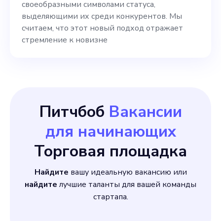
своеобразными символами статуса,
мы рассчитываем на ваши
выделяющими их среди конкурентов. Мы
навыки в поддержании и
считаем, что этот новый подход отражает
стремление к новизне
повышении безупречного
имиджа нашего бренда
Питчбоб
Вакансии
для начинающих
Торговая площадка
Найдите
вашу идеальную вакансию или
найдите
лучшие таланты для вашей команды
стартапа.