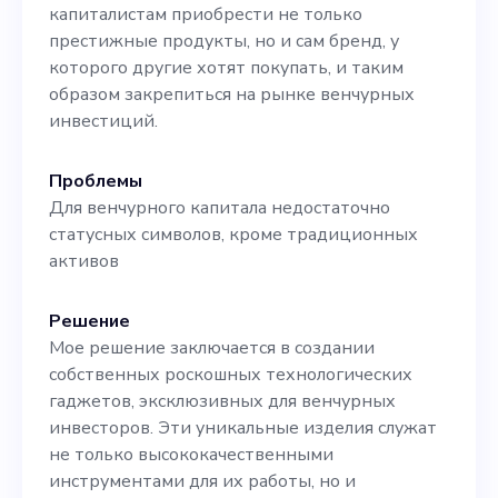
люксового бренда.
капиталистам приобрести не только
Используя свой опыт на
престижные продукты, но и сам бренд, у
которого другие хотят покупать, и таким
рынке предметов роскоши,
образом закрепиться на рынке венчурных
вы позволите VulcRay
инвестиций.
закрепиться в качестве
Проблемы
эксклюзивного стартапа в
Для венчурного капитала недостаточно
статусных символов, кроме традиционных
сфере роскошных
активов
технологий,
предлагающего
Решение
Мое решение заключается в создании
эксклюзивным клиентам
собственных роскошных технологических
товары высокого статуса.
гаджетов, эксклюзивных для венчурных
инвесторов. Эти уникальные изделия служат
Борясь с эксклюзивностью
не только высококачественными
и дефицитом продукции,
инструментами для их работы, но и