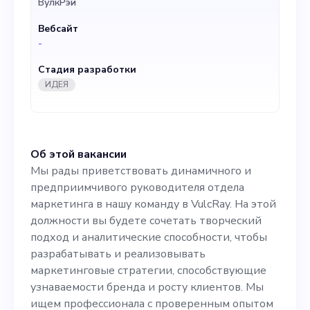
ВулкРэй
подход и аналитические
Вебсайт
способности, чтобы
-
разрабатывать и
Стадия разработки
реализовывать
ИДЕЯ
маркетинговые стратегии,
способствующие
Об этой вакансии
узнаваемости бренда и
Мы рады приветствовать динамичного и
росту клиентов. Мы ищем
предприимчивого руководителя отдела
маркетинга в нашу команду в VulcRay. На этой
профессионала с
должности вы будете сочетать творческий
проверенным опытом в
подход и аналитические способности, чтобы
разрабатывать и реализовывать
развитии брендов класса
маркетинговые стратегии, способствующие
люкс, предпочтительно в
узнаваемости бренда и росту клиентов. Мы
ищем профессионала с проверенным опытом