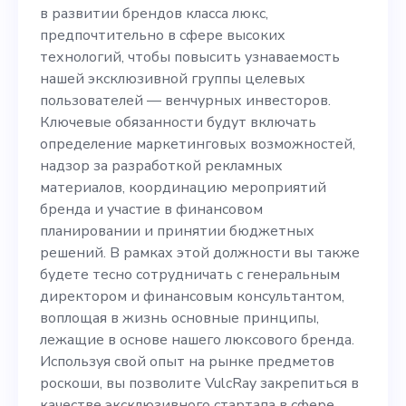
сфере высоких технологий,
в развитии брендов класса люкс,
чтобы повысить
предпочтительно в сфере высоких
технологий, чтобы повысить узнаваемость
узнаваемость нашей
нашей эксклюзивной группы целевых
эксклюзивной группы
пользователей — венчурных инвесторов.
Ключевые обязанности будут включать
целевых пользователей —
определение маркетинговых возможностей,
венчурных инвесторов.
надзор за разработкой рекламных
материалов, координацию мероприятий
Ключевые обязанности
бренда и участие в финансовом
будут включать
планировании и принятии бюджетных
решений. В рамках этой должности вы также
определение
будете тесно сотрудничать с генеральным
маркетинговых
директором и финансовым консультантом,
воплощая в жизнь основные принципы,
возможностей, надзор за
лежащие в основе нашего люксового бренда.
разработкой рекламных
Используя свой опыт на рынке предметов
роскоши, вы позволите VulcRay закрепиться в
материалов, координацию
качестве эксклюзивного стартапа в сфере