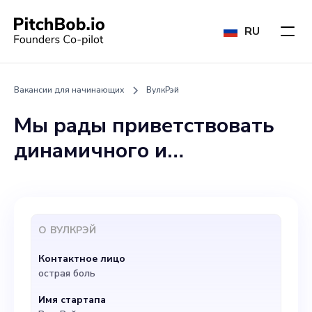
RU
Вакансии для начинающих
ВулкРэй
Мы рады приветствовать
динамичного и
предприимчивого
руководителя отдела
маркетинга в нашу
О
ВУЛКРЭЙ
команду в VulcRay. На этой
Контактное лицо
должности вы будете
острая боль
сочетать творческий
Имя стартапа