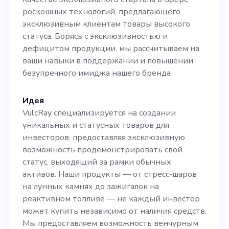
мероприятий бренда и
роскошных технологий, предлагающего
эксклюзивным клиентам товары высокого
участие в финансовом
статуса. Борясь с эксклюзивностью и
планировании и принятии
дефицитом продукции, мы рассчитываем на
ваши навыки в поддержании и повышении
бюджетных решений. В
безупречного имиджа нашего бренда
рамках этой должности вы
также будете тесно
Идея
VulcRay специализируется на создании
сотрудничать с
уникальных и статусных товаров для
генеральным директором и
инвесторов, предоставляя эксклюзивную
возможность продемонстрировать свой
финансовым
статус, выходящий за рамки обычных
консультантом, воплощая в
активов. Наши продукты — от стресс-шаров
на лунных камнях до зажигалок на
жизнь основные принципы,
реактивном топливе — не каждый инвестор
лежащие в основе нашего
может купить независимо от наличия средств.
Мы предоставляем возможность венчурным