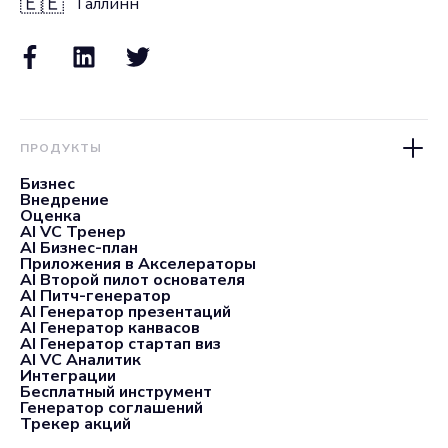
🇪🇪
Таллинн
ПРОДУКТЫ
Бизнес
Внедрение
Оценка
AI VC Тренер
AI Бизнес-план
Приложения в Акселераторы
AI Второй пилот основателя
AI Питч-генератор
AI Генератор презентаций
AI Генератор канвасов
AI Генератор стартап виз
AI VC Аналитик
Интеграции
Бесплатный инструмент
Генератор соглашений
Трекер акций