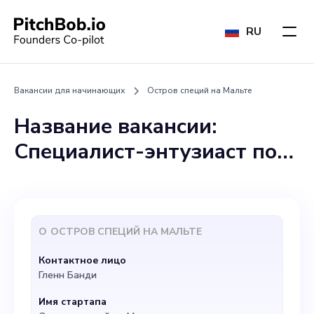
RU
Вакансии для начинающих
Остров специй на Мальте
Название вакансии:
Специалист-энтузиаст по
маркетингу в Spice Isle
Malta Описание работы: Вы
специалист по маркетингу
О
ОСТРОВ СПЕЦИЙ НА МАЛЬТЕ
и можете разработать
Контактное лицо
интересную стратегию так
Гленн Банди
же легко, как и ужин для
Имя стартапа