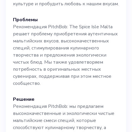
контент, который
культуре и пробудить любовь к нашим вкусам.
привлечет внимание наших
Проблемы
увлеченных домашних
Рекомендация PitchBob: The Spice Isle Malta
поваров, туристов,
решает проблему приобретения аутентичных
мальтийских вкусов, высококачественных
ориентированных на
специй, стимулирования кулинарного
гастрономию, и любителей
творчества и предложения экологически
чистых блюд. Мы также удовлетворяем
здоровой пищи -
потребность в оригинальных местных
Проведите маркетинговые
сувенирах, поддерживая при этом местное
сообщество.
исследования, чтобы
понять меняющиеся
Решение
кулинарные тенденции,
Рекомендация PitchBob: мы предлагаем
высококачественные и экологически чистые
действия конкурентов и
мальтийские смеси специй, которые
потребности клиентов -
способствуют кулинарному творчеству, а