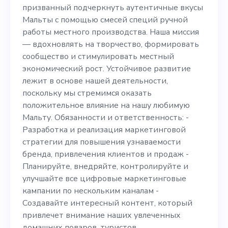
производства. Наша миссия
призванный подчеркнуть аутентичные вкусы
— вдохновлять на
Мальты с помощью смесей специй ручной
работы местного производства. Наша миссия
творчество, формировать
— вдохновлять на творчество, формировать
сообщество и
сообщество и стимулировать местный
экономический рост. Устойчивое развитие
стимулировать местный
лежит в основе нашей деятельности,
экономический рост.
поскольку мы стремимся оказать
положительное влияние на нашу любимую
Устойчивое развитие
Мальту. Обязанности и ответственность: -
лежит в основе нашей
Разработка и реализация маркетинговой
стратегии для повышения узнаваемости
деятельности, поскольку
бренда, привлечения клиентов и продаж -
мы стремимся оказать
Планируйте, внедряйте, контролируйте и
улучшайте все цифровые маркетинговые
положительное влияние на
кампании по нескольким каналам -
нашу любимую Мальту.
Создавайте интересный контент, который
привлечет внимание наших увлеченных
Обязанности и
домашних поваров, туристов,