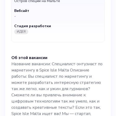
Остров специй на Мальте
гурманов? Сможете ли вы
Вебсайт
привлечь внимание к
-
цифровым технологиям
Стадия разработки
так же умело, как и
ИДЕЯ
создавать креативные
тексты? Если это так, Spice
Об этой вакансии
Isle Malta ищет вас! Мы —
Название вакансии: Специалист-энтузиаст по
стартап, призванный
маркетингу в Spice Isle Malta Описание
работы: Вы специалист по маркетингу и
подчеркнуть аутентичные
можете разработать интересную стратегию
вкусы Мальты с помощью
так же легко, как и ужин для гурманов?
Сможете ли вы привлечь внимание к
смесей специй ручной
цифровым технологиям так же умело, как и
работы местного
создавать креативные тексты? Если это так,
Spice Isle Malta ищет вас! Мы — стартап,