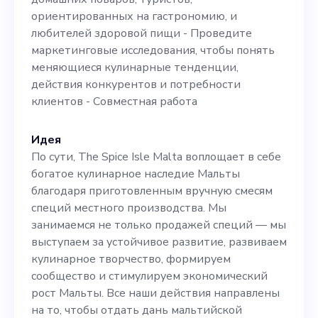
ответственность: -
ориентированных на гастрономию, и
любителей здоровой пищи - Проведите
Разработка и реализация
маркетинговые исследования, чтобы понять
маркетинговой стратегии
меняющиеся кулинарные тенденции,
действия конкурентов и потребности
для повышения
клиентов - Совместная работа
узнаваемости бренда,
привлечения клиентов и
Идея
По сути, The Spice Isle Malta воплощает в себе
продаж - Планируйте,
богатое кулинарное наследие Мальты
внедряйте, контролируйте
благодаря приготовленным вручную смесям
специй местного производства. Мы
и улучшайте все цифровые
занимаемся не только продажей специй — мы
маркетинговые кампании
выступаем за устойчивое развитие, развиваем
кулинарное творчество, формируем
по нескольким каналам -
сообщество и стимулируем экономический
Создавайте интересный
рост Мальты. Все наши действия направлены
на то, чтобы отдать дань мальтийской