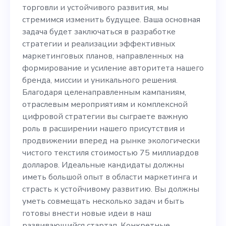
будущее. Ваша основная
торговли и устойчивого развития, мы
задача будет заключаться
стремимся изменить будущее. Ваша основная
задача будет заключаться в разработке
в разработке стратегии и
стратегии и реализации эффективных
реализации эффективных
маркетинговых планов, направленных на
формирование и усиление авторитета нашего
маркетинговых планов,
бренда, миссии и уникального решения.
направленных на
Благодаря целенаправленным кампаниям,
отраслевым мероприятиям и комплексной
формирование и усиление
цифровой стратегии вы сыграете важную
авторитета нашего бренда,
роль в расширении нашего присутствия и
продвижении вперед на рынке экологически
миссии и уникального
чистого текстиля стоимостью 75 миллиардов
решения. Благодаря
долларов. Идеальные кандидаты должны
иметь большой опыт в области маркетинга и
целенаправленным
страсть к устойчивому развитию. Вы должны
кампаниям, отраслевым
уметь совмещать несколько задач и быть
готовы внести новые идеи в наш
мероприятиям и
развивающийся стартап. Конкретные