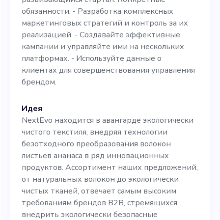
комплексной цифровой
обязанности: - Разработка комплексных
маркетинговых стратегий и контроль за их
стратегии вы сыграете
реализацией. - Создавайте эффективные
важную роль в расширении
кампании и управляйте ими на нескольких
платформах. - Используйте данные о
нашего присутствия и
клиентах для совершенствования управления
продвижении вперед на
брендом.
рынке экологически
Идея
чистого текстиля
NextEvo находится в авангарде экологически
стоимостью 75 миллиардов
чистого текстиля, внедряя технологии
безотходного преобразования волокон
долларов. Идеальные
листьев ананаса в ряд инновационных
кандидаты должны иметь
продуктов. Ассортимент наших предложений,
от натуральных волокон до экологически
большой опыт в области
чистых тканей, отвечает самым высоким
маркетинга и страсть к
требованиям брендов B2B, стремящихся
внедрить экологически безопасные