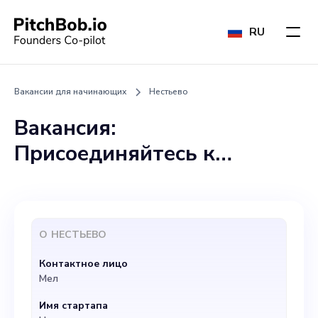
RU
Вакансии для начинающих
Нестьево
Вакансия:
Присоединяйтесь к
команде NextEvo в
качестве нашего нового
менеджера по маркетингу.
О
НЕСТЬЕВО
Наш стартап возглавляет
Контактное лицо
революцию в области
Мел
устойчивого развития,
Имя стартапа