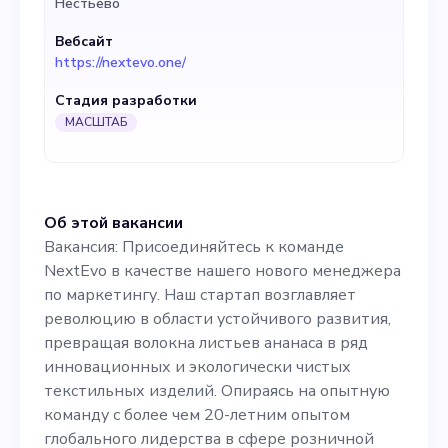
Нестьево
превращая волокна
Вебсайт
листьев ананаса в ряд
https://nextevo.one/
инновационных и
Стадия разработки
экологически чистых
МАСШТАБ
текстильных изделий.
Опираясь на опытную
Об этой вакансии
команду с более чем 20-
Вакансия: Присоединяйтесь к команде
летним опытом
NextEvo в качестве нашего нового менеджера
по маркетингу. Наш стартап возглавляет
глобального лидерства в
революцию в области устойчивого развития,
сфере розничной торговли
превращая волокна листьев ананаса в ряд
инновационных и экологически чистых
и устойчивого развития,
текстильных изделий. Опираясь на опытную
мы стремимся изменить
команду с более чем 20-летним опытом
глобального лидерства в сфере розничной