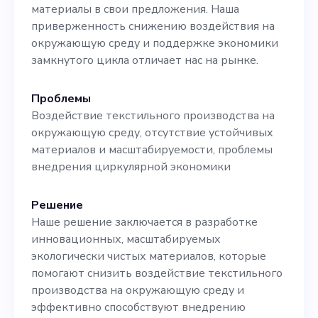
устойчивому развитию. Вы
материалы в свои предложения. Наша
должны уметь совмещать
приверженность снижению воздействия на
окружающую среду и поддержке экономики
несколько задач и быть
замкнутого цикла отличает нас на рынке.
готовы внести новые идеи
Проблемы
в наш развивающийся
Воздействие текстильного производства на
стартап. Конкретные
окружающую среду, отсутствие устойчивых
материалов и масштабируемости, проблемы
обязанности: - Разработка
внедрения циркулярной экономики
комплексных
маркетинговых стратегий и
Решение
Наше решение заключается в разработке
контроль за их
инновационных, масштабируемых
реализацией. - Создавайте
экологически чистых материалов, которые
помогают снизить воздействие текстильного
эффективные кампании и
производства на окружающую среду и
управляйте ими на
эффективно способствуют внедрению