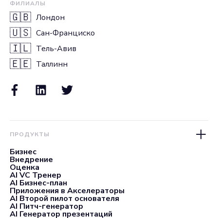
ФИЛИАЛЫ
🇬🇧
Лондон
🇺🇸
Сан-Франциско
🇮🇱
Тель-Авив
🇪🇪
Таллинн
ПРОДУКТЫ
Бизнес
Внедрение
Оценка
AI VC Тренер
AI Бизнес-план
Приложения в Акселераторы
AI Второй пилот основателя
AI Питч-генератор
AI Генератор презентаций