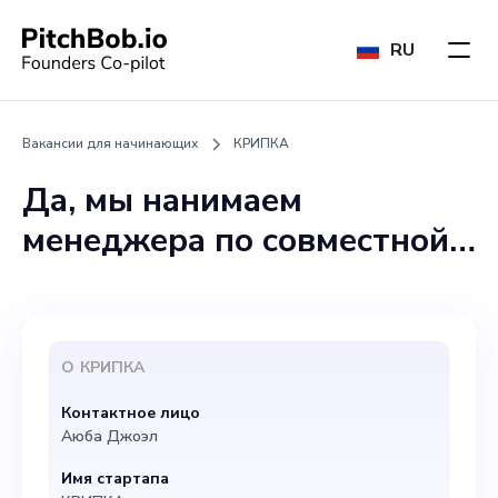
RU
Вакансии для начинающих
КРИПКА
Да, мы нанимаем
менеджера по совместной
работе, у которого есть
несколько связей, но
оплата будет произведена
О
КРИПКА
после того, как проект
Контактное лицо
соберет средства.
Аюба Джоэл
Имя стартапа