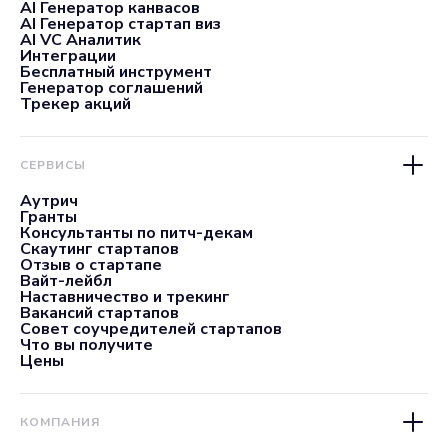
AI Генератор канвасов
AI Генератор стартап виз
AI VC Аналитик
Интеграции
Бесплатный инструмент
Генератор соглашений
Трекер акций
СЕРВИСЫ
Аутрич
Гранты
Консультанты по питч-декам
Скаутинг стартапов
Отзыв о стартапе
Вайт-лейбл
Наставничество и трекинг
Вакансий стартапов
Совет соучредителей стартапов
Что вы получите
Цены
КОМПАНИЯ