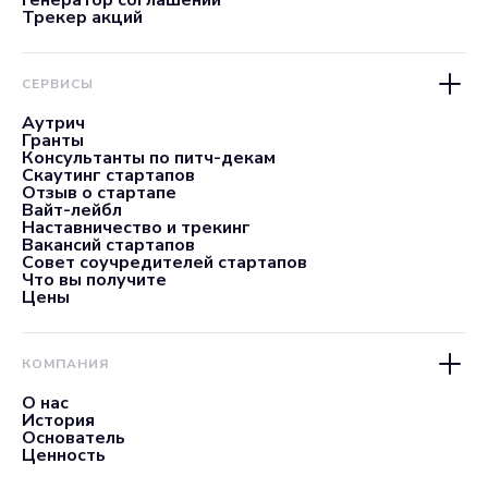
Генератор соглашений
Трекер акций
СЕРВИСЫ
Аутрич
Гранты
Консультанты по питч-декам
Скаутинг стартапов
Отзыв о стартапе
Вайт-лейбл
Наставничество и трекинг
Вакансий стартапов
Совет соучредителей стартапов
Что вы получите
Цены
КОМПАНИЯ
О нас
История
Основатель
Ценность