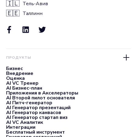
🇮🇱
Тель-Авив
🇪🇪
Таллинн
ПРОДУКТЫ
Бизнес
Внедрение
Оценка
AI VC Тренер
AI Бизнес-план
Приложения в Акселераторы
AI Второй пилот основателя
AI Питч-генератор
AI Генератор презентаций
AI Генератор канвасов
AI Генератор стартап виз
AI VC Аналитик
Интеграции
Бесплатный инструмент