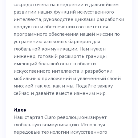
развитии наших функций
сосредоточена на внедрении и дальнейшем
искусственного
развитии наших функций искусственного
интеллекта, руководстве циклами разработки
интеллекта, руководстве
продуктов и обеспечении соответствия
циклами разработки
программного обеспечения нашей миссии по
устранению языковых барьеров для
продуктов и обеспечении
глобальной коммуникации. Нам нужен
соответствия
инженер, готовый расширять границы,
имеющий большой опыт в области
программного обеспечения
искусственного интеллекта и разработки
нашей миссии по
мобильных приложений и увлеченный своей
миссией так же, как и мы. Подайте заявку
устранению языковых
сейчас, и давайте вместе изменим мир.
барьеров для глобальной
коммуникации. Нам нужен
Идея
Наш стартап Claro революционизирует
инженер, готовый
глобальную коммуникацию. Используя
расширять границы,
передовые технологии искусственного