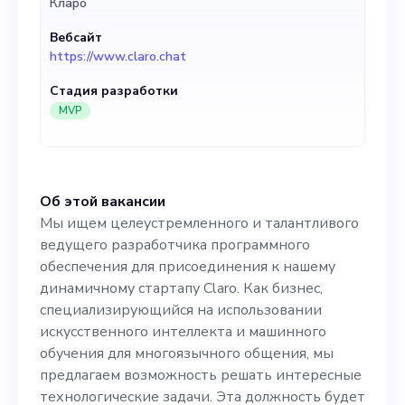
Кларо
специализирующийся на
Вебсайт
использовании
https://www.claro.chat
искусственного интеллекта
Стадия разработки
и машинного обучения для
MVP
многоязычного общения,
мы предлагаем
Об этой вакансии
возможность решать
Мы ищем целеустремленного и талантливого
интересные
ведущего разработчика программного
обеспечения для присоединения к нашему
технологические задачи.
динамичному стартапу Claro. Как бизнес,
Эта должность будет
специализирующийся на использовании
искусственного интеллекта и машинного
сосредоточена на
обучения для многоязычного общения, мы
внедрении и дальнейшем
предлагаем возможность решать интересные
технологические задачи. Эта должность будет