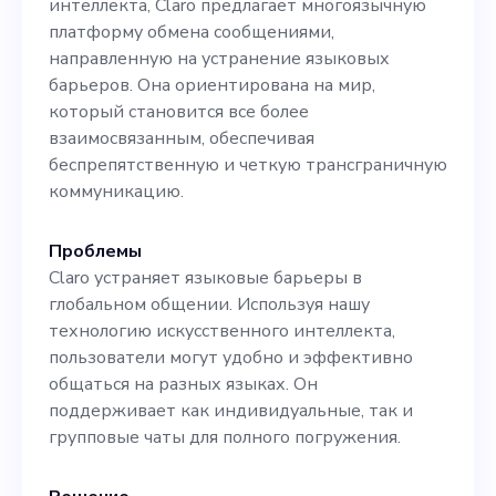
интеллекта, Claro предлагает многоязычную
имеющий большой опыт в
платформу обмена сообщениями,
области искусственного
направленную на устранение языковых
барьеров. Она ориентирована на мир,
интеллекта и разработки
который становится все более
мобильных приложений и
взаимосвязанным, обеспечивая
беспрепятственную и четкую трансграничную
увлеченный своей миссией
коммуникацию.
так же, как и мы. Подайте
Проблемы
заявку сейчас, и давайте
Claro устраняет языковые барьеры в
вместе изменим мир.
глобальном общении. Используя нашу
технологию искусственного интеллекта,
пользователи могут удобно и эффективно
общаться на разных языках. Он
поддерживает как индивидуальные, так и
групповые чаты для полного погружения.