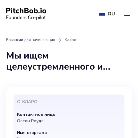
RU
Вакансии для начинающих
Кларо
Мы ищем
целеустремленного и
талантливого ведущего
разработчика
программного обеспечения
О
КЛАРО
для присоединения к
Контактное лицо
нашему динамичному
Остин Роудс
стартапу Claro. Как бизнес,
Имя стартапа