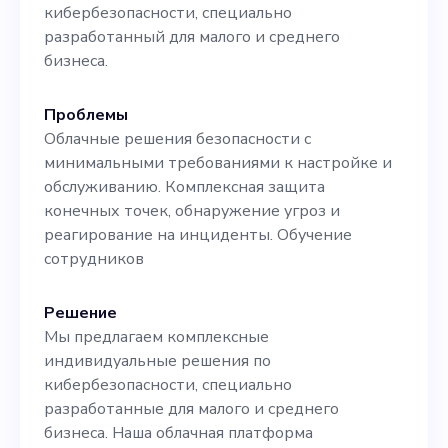
созданию комплексных,
кибербезопасности, специально
удобных и доступных
разработанный для малого и среднего
бизнеса.
решений в области
кибербезопасности.
Проблемы
Облачные решения безопасности с
Используйте свой опыт,
минимальными требованиями к настройке и
чтобы создать более
обслуживанию. Комплексная защита
конечных точек, обнаружение угроз и
безопасную цифровую
реагирование на инциденты. Обучение
среду для малых и средних
сотрудников
предприятий, и вместе
Решение
давайте изменим облик
Мы предлагаем комплексные
кибербезопасности.
индивидуальные решения по
кибербезопасности, специально
разработанные для малого и среднего
бизнеса. Наша облачная платформа