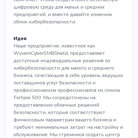
кибербезопасности,
цифровую среду для малых и средних
предприятий, и вместе давайте изменим
разбираться в облачных
облик кибербезопасности.
технологиях и угрозах, с
которыми сталкиваются
Идея
Наше предприятие, известное как
малые и средние
WyvernCyberSMBShield, предоставляет
предприятия, а также
доступные индивидуальные решения по
кибербезопасности для малого и среднего
страстно желать получить
бизнеса, сочетающие в себе уровень ведущих
доступное и доступное
поставщиков услуг безопасности и
профессионализм профессионалов из списка
образование в области
Fortune 500. Мы сосредоточены на
кибербезопасности.
предоставлении облачных решений
безопасности, которые соответствуют
Присоединяйтесь к нам в
финансовым параметрам вашего бизнеса и
достижении нашей цели по
требуют минимальных затрат на настройку и
обслуживание. Мы стремимся создать центр