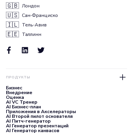
🇬🇧
Лондон
🇺🇸
Сан-Франциско
🇮🇱
Тель-Авив
🇪🇪
Таллинн
ПРОДУКТЫ
Бизнес
Внедрение
Оценка
AI VC Тренер
AI Бизнес-план
Приложения в Акселераторы
AI Второй пилот основателя
AI Питч-генератор
AI Генератор презентаций
AI Генератор канвасов