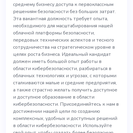
затрат. Эта вакантная
среднему бизнесу доступа к первоклассным
должность требует опыта,
решениям безопасности без больших затрат.
Эта вакантная должность требует опыта,
необходимого для
необходимого для масштабирования нашей
масштабирования нашей
облачной платформы безопасности,
передовых технических аспектов и тесного
облачной платформы
сотрудничества на стратегическом уровне в
безопасности, передовых
целях роста бизнеса. Идеальный кандидат
должен иметь большой опыт работы в
технических аспектов и
области кибербезопасности, разбираться в
тесного сотрудничества на
облачных технологиях и угрозах, с которыми
сталкиваются малые и средние предприятия,
стратегическом уровне в
а также страстно желать получить доступное
целях роста бизнеса.
и доступное образование в области
кибербезопасности. Присоединяйтесь к нам в
Идеальный кандидат
достижении нашей цели по созданию
должен иметь большой
комплексных, удобных и доступных решений
в области кибербезопасности. Используйте
опыт работы в области
свой опыт, чтобы создать более безопасную