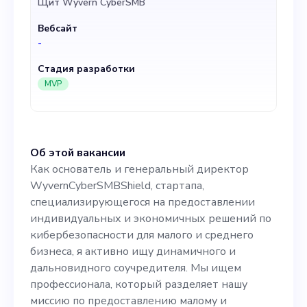
Щит Wyvern CyberSMB
кибербезопасности для
Вебсайт
малого и среднего бизнеса,
-
я активно ищу
Стадия разработки
динамичного и
MVP
дальновидного
соучредителя. Мы ищем
Об этой вакансии
профессионала, который
Как основатель и генеральный директор
разделяет нашу миссию по
WyvernCyberSMBShield, стартапа,
специализирующегося на предоставлении
предоставлению малому и
индивидуальных и экономичных решений по
среднему бизнесу доступа
кибербезопасности для малого и среднего
бизнеса, я активно ищу динамичного и
к первоклассным решениям
дальновидного соучредителя. Мы ищем
безопасности без больших
профессионала, который разделяет нашу
миссию по предоставлению малому и