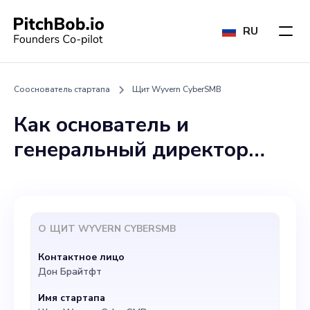
RU
Сооснователь стартапа
Щит Wyvern CyberSMB
Как основатель и
генеральный директор
WyvernCyberSMBShield,
стартапа,
специализирующегося на
О
ЩИТ WYVERN CYBERSMB
предоставлении
Контактное лицо
индивидуальных и
Дон Брайтфт
экономичных решений по
Имя стартапа