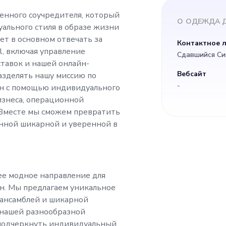
удет в основном о
енного соучредителя, который
О
ОДЕЖДА Д
ального стиля в образе жизни
и и развитие G'Div
т в основном отвечать за
Контактное 
l, включая управление
Сдавшийся Си
ление партнерским
тавок и нашей онлайн-
Вебсайт
азделять нашу миссию по
-
н с помощью индивидуального
цепочкой поставок
изнеса, операционной
 Вместе мы сможем превратить
рмой. Этот соучре
менной шикарной и уверенной в
у миссию по расши
щее модное направление для
 женщин с помощь
н. Мы предлагаем уникальное
 ансамблей и шикарной
го стиля и иметь б
 нашей разнообразной
 подчеркнуть индивидуальный