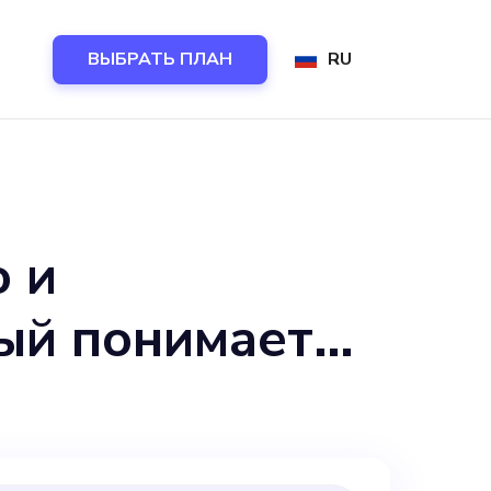
ВЫБРАТЬ ПЛАН
RU
о и
рый понимает
льного стиля в
ины.