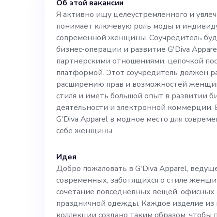
Об этой вакансии
Соучредитель б
Я активно ищу целеустремленного и увлеч
понимает ключевую роль моды и индивиду
бизнес-операци
современной женщины. Соучредитель буде
бизнес-операции и развитие G'Diva Appare
включая управ
партнерскими отношениями, цепочкой пос
платформой. Этот соучредитель должен р
расширению прав и возможностей женщи
отношениями, 
стиля и иметь большой опыт в развитии б
деятельности и электронной коммерции.
онлайн-платфо
G'Diva Apparel в модное место для совре
себе женщины.
разделять наш
Идея
Добро пожаловать в G'Diva Apparel, веду
возможностей
современных, заботящихся о стиле женщи
сочетание повседневных вещей, офисных
индивидуально
праздничной одежды. Каждое изделие из
коллекции создано таким образом, чтобы