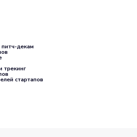
 питч-декам
пов
е
и трекинг
пов
елей стартапов