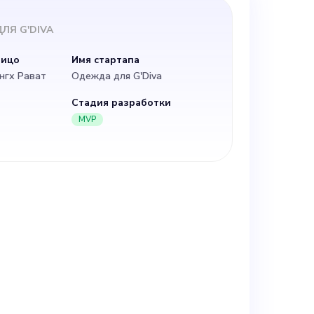
твечать за
ЛЯ G'DIVA
a Apparel,
лицо
Имя стартапа
нгх Рават
Одежда для G'Diva
и
Стадия разработки
MVP
 и нашей
дитель должен
рению прав и
ю
ольшой опыт в