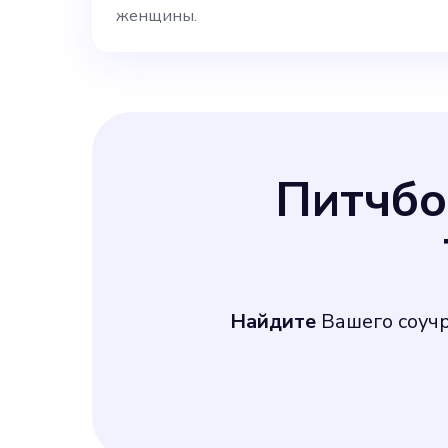
женщины.
Питчб
Найдите
Вашего соуч