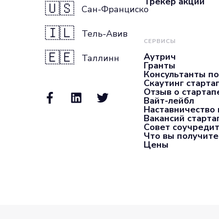
Трекер акций
🇺🇸
Сан-Франциско
🇮🇱
Тель-Авив
СЕРВИСЫ
🇪🇪
Аутрич
Таллинн
Гранты
Консультанты по
Скаутинг старта
Отзыв о стартап
Вайт-лейбл
Наставничество 
Вакансий старта
Совет соучредит
Что вы получите
Цены