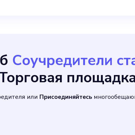
об
Соучредители ст
Торговая площадк
редителя или
Присоединяйтесь
многообещающ