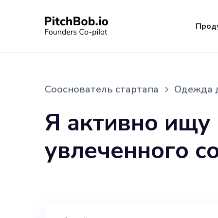
Прод
Сооснователь стартапа
Одежда д
Я активно ищу
увлеченного с
ключевую роль
образе жизни 