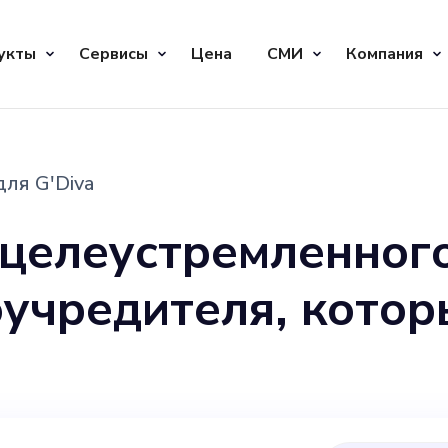
укты
Сервисы
Цена
СМИ
Компания
ля G'Diva
 целеустремленног
оучредителя, кото
 моды и индивидуа
современной женщ