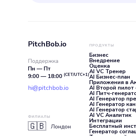
PitchBob.io
ПРОДУКТЫ
Бизнес
Внедрение
Поддержка
Оценка
Пн — Пт
AI VC Тренер
(CET/UTC+1)
9:00 — 18:00
AI Бизнес-план
Приложения в А
hi@pitchbob.io
AI Второй пилот
AI Питч-генерат
AI Генератор пр
AI Генератор ка
AI Генератор ста
AI VC Аналитик
ФИЛИАЛЫ
Интеграции
🇬🇧
Бесплатный инс
Лондон
Генератор согл