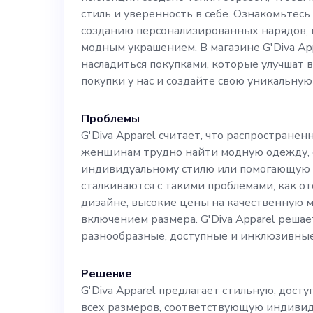
развитии бизн
стиль и уверенность в себе. Ознакомьтес
созданию персонализированных нарядов,
модным украшением. В магазине G'Diva Ap
электронной к
насладиться покупками, которые улучшат 
покупки у нас и создайте свою уникальную
превратить G'D
Проблемы
современной ш
G'Diva Apparel считает, что распространен
женщинам трудно найти модную одежду,
индивидуальному стилю или помогающую 
женщины.
сталкиваются с такими проблемами, как от
дизайне, высокие цены на качественную 
включением размера. G'Diva Apparel решае
разнообразные, доступные и инклюзивные
Решение
G'Diva Apparel предлагает стильную, дос
всех размеров, соответствующую индиви