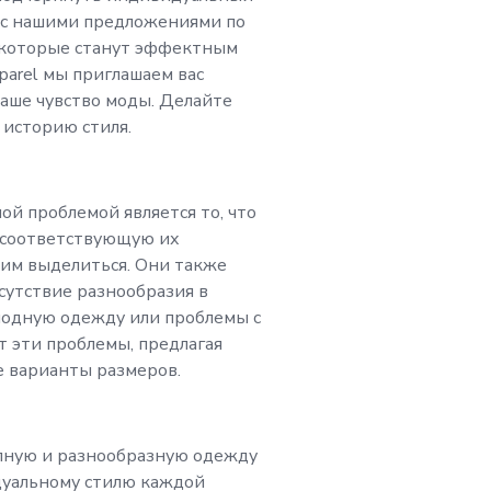
еса, операционной 
ь с нашими предложениями по
 которые станут эффектным
parel мы приглашаем вас
оммерции. Вместе 
ваше чувство моды. Делайте
 историю стиля.
iva Apparel в модн
икарной и уверенно
ной проблемой является то, что
 соответствующую их
им выделиться. Они также
сутствие разнообразия в
модную одежду или проблемы с
т эти проблемы, предлагая
 варианты размеров.
тупную и разнообразную одежду
дуальному стилю каждой