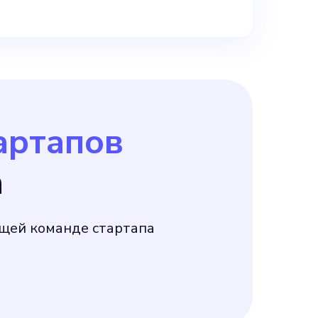
артапов
а
ей команде стартапа