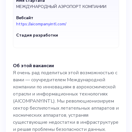
технологиях
Имя стартапа
МЕЖДУНАРОДНЫЙ АЭРОПОРТ КОМПАНИИ
(AICOMPANYINTL). Мы
Вебсайт
революционизируем
https://aicompanyintl.com/
сектор беспилотных
Стадия разработки
летательных аппаратов и
космических аппаратов,
устраняя существующие
Об этой вакансии
недостатки в
Я очень рад поделиться этой возможностью с
вами — соучредителем Международной
инфраструктуре и решая
компании по инновациям в аэрокосмической
проблемы безопасности
отрасли и информационных технологиях
(AICOMPANYINTL). Мы революционизируем
данных. Таким образом, мы
сектор беспилотных летательных аппаратов и
предлагаем
космических аппаратов, устраняя
существующие недостатки в инфраструктуре
инновационные
и решая проблемы безопасности данных.