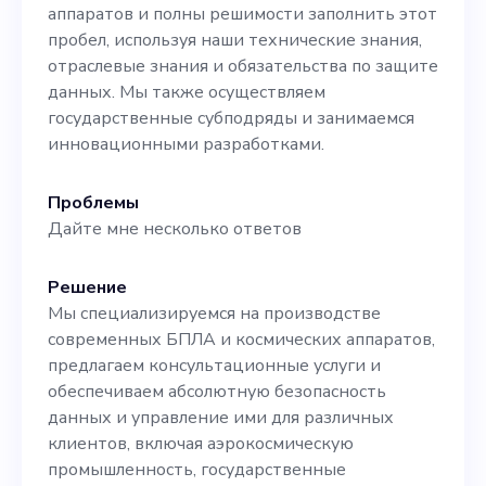
аппаратов и полны решимости заполнить этот
рынка стоимостью 400
пробел, используя наши технические знания,
миллиардов долларов. Я
отраслевые знания и обязательства по защите
данных. Мы также осуществляем
являюсь генеральным
государственные субподряды и занимаемся
директором
инновационными разработками.
AICOMPANYINTL и отвечаю
Проблемы
за реализацию стратегии и
Дайте мне несколько ответов
управление ресурсами. В
Решение
нашу команду также
Мы специализируемся на производстве
входят опытный
современных БПЛА и космических аппаратов,
предлагаем консультационные услуги и
специалист по стратегии,
обеспечиваем абсолютную безопасность
опытный операционный
данных и управление ими для различных
клиентов, включая аэрокосмическую
директор с опытом
промышленность, государственные