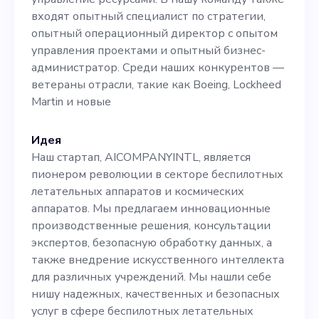
обладающий опытом
входят опытный специалист по стратегии,
работы в аэрокосмическом
опытный операционный директор с опытом
секторе, разбирающийся в
управления проектами и опытный бизнес-
администратор. Среди наших конкурентов —
технологиях беспилотных
ветераны отрасли, такие как Boeing, Lockheed
летательных аппаратов и
Martin и новые
умеющий создавать и
Идея
внедрять надежные
Наш стартап, AICOMPANYINTL, является
пионером революции в секторе беспилотных
бизнес-структуры. Вы
летательных аппаратов и космических
станете неотъемлемой
аппаратов. Мы предлагаем инновационные
производственные решения, консультации
частью этой динамичной
экспертов, безопасную обработку данных, а
команды, используя наши
также внедрение искусственного интеллекта
для различных учреждений. Мы нашли себе
компетенции для
нишу надежных, качественных и безопасных
реализации возможностей
услуг в сфере беспилотных летательных