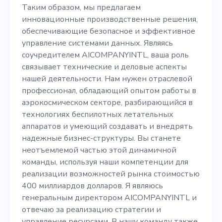
производственные
Таким образом, мы предлагаем
инновационные производственные решения,
решения, обеспечивающие
обеспечивающие безопасное и эффективное
безопасное и эффективное
управление системами данных. Являясь
соучредителем AICOMPANYINTL, ваша роль
управление системами
связывает технические и деловые аспекты
данных. Являясь
нашей деятельности. Нам нужен отраслевой
профессионал, обладающий опытом работы в
соучредителем
аэрокосмическом секторе, разбирающийся в
AICOMPANYINTL, ваша
технологиях беспилотных летательных
аппаратов и умеющий создавать и внедрять
роль связывает
надежные бизнес-структуры. Вы станете
технические и деловые
неотъемлемой частью этой динамичной
команды, используя наши компетенции для
аспекты нашей
реализации возможностей рынка стоимостью
деятельности. Нам нужен
400 миллиардов долларов. Я являюсь
генеральным директором AICOMPANYINTL и
отраслевой профессионал,
отвечаю за реализацию стратегии и
управление ресурсами. В нашу команду также