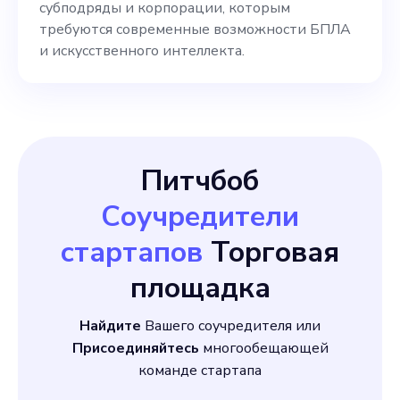
управления проектами и
субподряды и корпорации, которым
требуются современные возможности БПЛА
опытный бизнес-
и искусственного интеллекта.
администратор. Среди
наших конкурентов —
ветераны отрасли, такие
как Boeing, Lockheed Martin
Питчбоб
и новые
Соучредители
стартапов
Торговая
площадка
Найдите
Вашего соучредителя или
Присоединяйтесь
многообещающей
команде стартапа