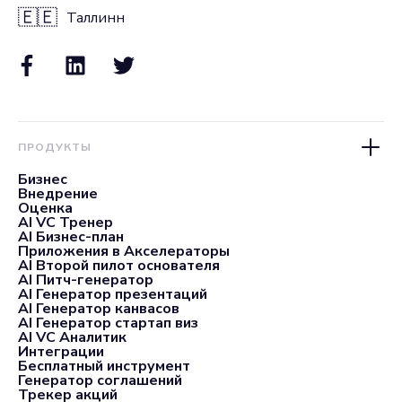
🇪🇪
Таллинн
ПРОДУКТЫ
Бизнес
Внедрение
Оценка
AI VC Тренер
AI Бизнес-план
Приложения в Акселераторы
AI Второй пилот основателя
AI Питч-генератор
AI Генератор презентаций
AI Генератор канвасов
AI Генератор стартап виз
AI VC Аналитик
Интеграции
Бесплатный инструмент
Генератор соглашений
Трекер акций