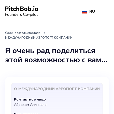
RU
Сооснователь стартапа
МЕЖДУНАРОДНЫЙ АЭРОПОРТ КОМПАНИИ
Я очень рад поделиться
этой возможностью с вами
— соучредителем
Международной компании
по инновациям в
О
МЕЖДУНАРОДНЫЙ АЭРОПОРТ КОМПАНИИ
аэрокосмической отрасли и
Контактное лицо
информационных
Абрахам Акинвале