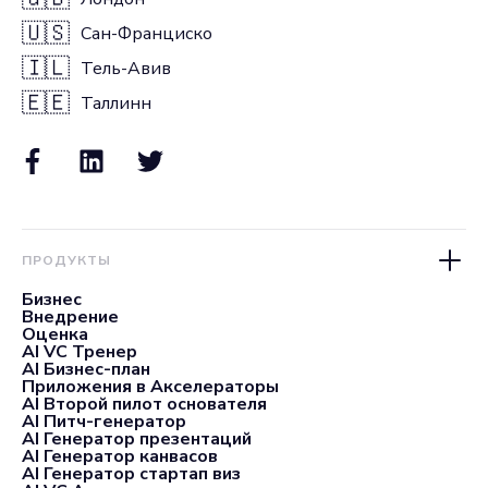
🇺🇸
Сан-Франциско
🇮🇱
Тель-Авив
🇪🇪
Таллинн
ПРОДУКТЫ
Бизнес
Внедрение
Оценка
AI VC Тренер
AI Бизнес-план
Приложения в Акселераторы
AI Второй пилот основателя
AI Питч-генератор
AI Генератор презентаций
AI Генератор канвасов
AI Генератор стартап виз