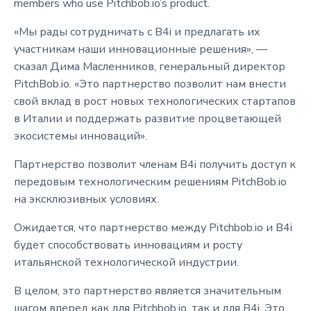
members who use Pitchbob.io’s product.
«Мы рады сотрудничать с B4i и предлагать их
участникам наши инновационные решения», —
сказал Дима Масленников, генеральный директор
PitchBob.io. «Это партнерство позволит нам внести
свой вклад в рост новых технологических стартапов
в Италии и поддержать развитие процветающей
экосистемы инноваций».
Партнерство позволит членам B4i получить доступ к
передовым технологическим решениям PitchBob.io
на эксклюзивных условиях.
Ожидается, что партнерство между Pitchbob.io и B4i
будет способствовать инновациям и росту
итальянской технологической индустрии.
В целом, это партнерство является значительным
шагом вперед как для Pitchbob.io, так и для B4i. Это