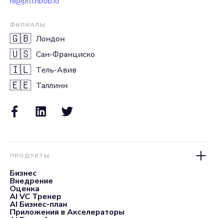
hi@pitchbob.io
ФИЛИАЛЫ
🇬🇧
Лондон
🇺🇸
Сан-Франциско
🇮🇱
Тель-Авив
🇪🇪
Таллинн
ПРОДУКТЫ
Бизнес
Внедрение
Оценка
AI VC Тренер
AI Бизнес-план
Приложения в Акселераторы