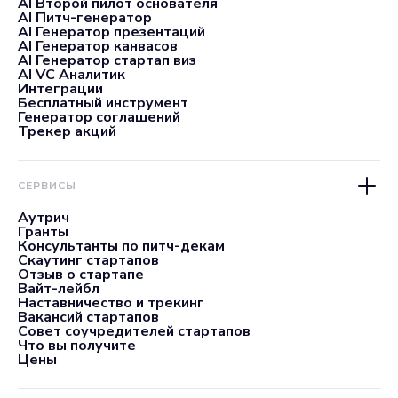
AI Второй пилот основателя
AI Питч-генератор
AI Генератор презентаций
AI Генератор канвасов
AI Генератор стартап виз
AI VC Аналитик
Интеграции
Бесплатный инструмент
Генератор соглашений
Трекер акций
СЕРВИСЫ
Аутрич
Гранты
Консультанты по питч-декам
Скаутинг стартапов
Отзыв о стартапе
Вайт-лейбл
Наставничество и трекинг
Вакансий стартапов
Совет соучредителей стартапов
Что вы получите
Цены