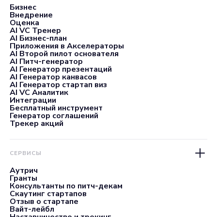
Бизнес
Внедрение
Оценка
AI VC Тренер
AI Бизнес-план
Приложения в Акселераторы
AI Второй пилот основателя
AI Питч-генератор
AI Генератор презентаций
AI Генератор канвасов
AI Генератор стартап виз
AI VC Аналитик
Интеграции
Бесплатный инструмент
Генератор соглашений
Трекер акций
СЕРВИСЫ
Аутрич
Гранты
Консультанты по питч-декам
Скаутинг стартапов
Отзыв о стартапе
Вайт-лейбл
Наставничество и трекинг