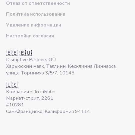
Отказ от ответственности
Политика использования
Удаление информации
Настройки согласия
🇪🇪 🇪🇺
Disruptive Partners OÜ
Харьюский маяк, Таллинн, Кесклинна Линнаоса,
улица Торнимяэ 3/5/7, 10145
🇺🇸
Компания «ПитчБоб»
Маркет-стрит, 2261
#10281
Сан-Франциско, Калифорния 94114