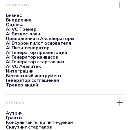
ПРОДУКТЫ
Бизнес
Внедрение
Оценка
AI VC Тренер
AI Бизнес-план
Приложения в Акселераторы
AI Второй пилот основателя
AI Питч-генератор
AI Генератор презентаций
AI Генератор канвасов
AI Генератор стартап виз
AI VC Аналитик
Интеграции
Бесплатный инструмент
Генератор соглашений
Трекер акций
СЕРВИСЫ
Аутрич
Гранты
Консультанты по питч-декам
Скаутинг стартапов