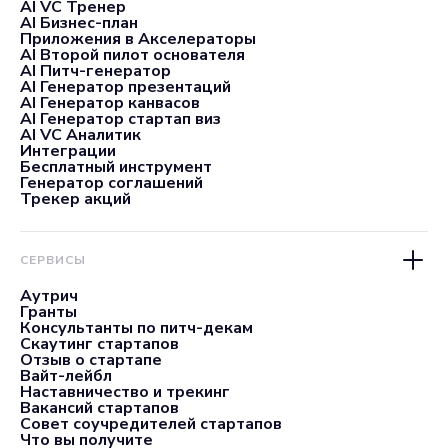
AI VC Тренер
AI Бизнес-план
Приложения в Акселераторы
AI Второй пилот основателя
AI Питч-генератор
AI Генератор презентаций
AI Генератор канвасов
AI Генератор стартап виз
AI VC Аналитик
Интеграции
Бесплатный инструмент
Генератор соглашений
Трекер акций
СЕРВИСЫ
Аутрич
Гранты
Консультанты по питч-декам
Скаутинг стартапов
Отзыв о стартапе
Вайт-лейбл
Наставничество и трекинг
Вакансий стартапов
Совет соучредителей стартапов
Что вы получите