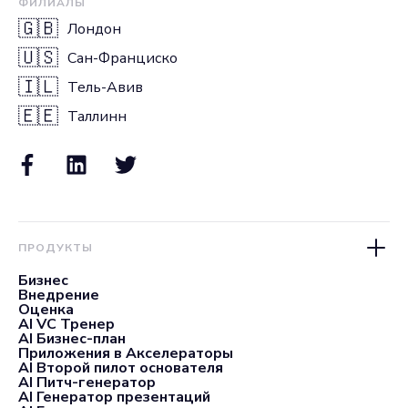
ФИЛИАЛЫ
🇬🇧
Лондон
🇺🇸
Сан-Франциско
🇮🇱
Тель-Авив
🇪🇪
Таллинн
ПРОДУКТЫ
Бизнес
Внедрение
Оценка
AI VC Тренер
AI Бизнес-план
Приложения в Акселераторы
AI Второй пилот основателя
AI Питч-генератор
AI Генератор презентаций