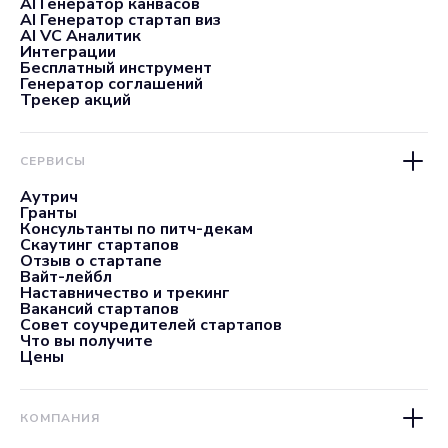
AI Генератор канвасов
AI Генератор стартап виз
AI VC Аналитик
Интеграции
Бесплатный инструмент
Генератор соглашений
Трекер акций
СЕРВИСЫ
Аутрич
Гранты
Консультанты по питч-декам
Скаутинг стартапов
Отзыв о стартапе
Вайт-лейбл
Наставничество и трекинг
Вакансий стартапов
Совет соучредителей стартапов
Что вы получите
Цены
КОМПАНИЯ