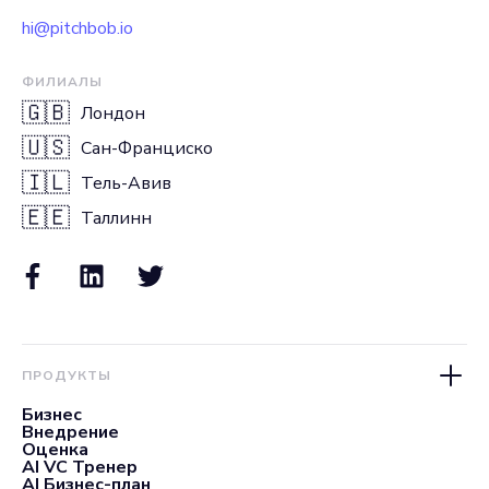
hi@pitchbob.io
ФИЛИАЛЫ
🇬🇧
Лондон
🇺🇸
Сан-Франциско
🇮🇱
Тель-Авив
🇪🇪
Таллинн
ПРОДУКТЫ
Бизнес
Внедрение
Оценка
AI VC Тренер
AI Бизнес-план