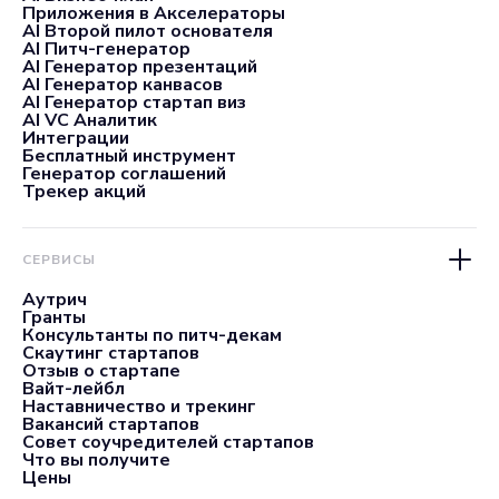
Приложения в Акселераторы
AI Второй пилот основателя
AI Питч-генератор
AI Генератор презентаций
AI Генератор канвасов
AI Генератор стартап виз
AI VC Аналитик
Интеграции
Бесплатный инструмент
Генератор соглашений
Трекер акций
СЕРВИСЫ
Аутрич
Гранты
Консультанты по питч-декам
Скаутинг стартапов
Отзыв о стартапе
Вайт-лейбл
Наставничество и трекинг
Вакансий стартапов
Совет соучредителей стартапов
Что вы получите
Цены