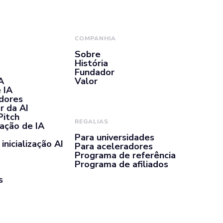
COMPANHIA
Sobre
História
Fundador
A
Valor
 IA
adores
r da AI
Pitch
REGALIAS
ação de IA
Para universidades
inicialização AI
Para aceleradores
Programa de referência
Programa de afiliados
s