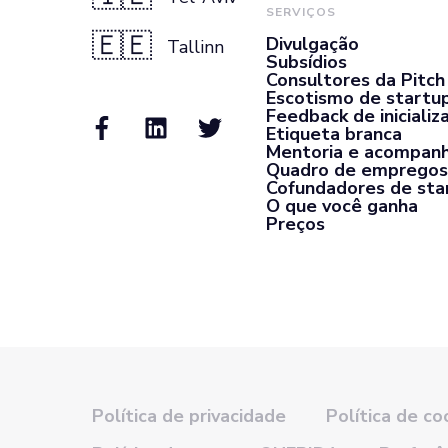
SERVIÇOS
🇪🇪
Divulgação
Tallinn
Subsídios
Consultores da Pitch
Escotismo de startu
Feedback de inicializ
Etiqueta branca
Mentoria e acompan
Quadro de empregos
Cofundadores de sta
O que você ganha
Preços
Política de privacidade
Política de co