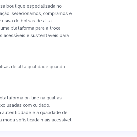
a equipe de alto de
a boutique especializada no
ração, selecionamos, compramos e
usiva de bolsas de alta
atégias para impuls
 uma plataforma para a troca
s acessíveis e sustentáveis para
 lucros Qualificações: -
os de experiência 
olsas de alta qualidade quando
almente no setor de lux
a indústria da moda
plataforma on-line na qual as
xo usadas com cuidado.
etor de luxo - Excelente
 autenticidade e a qualidade de
moda sofisticada mais acessível.
es interpessoais - Habilida