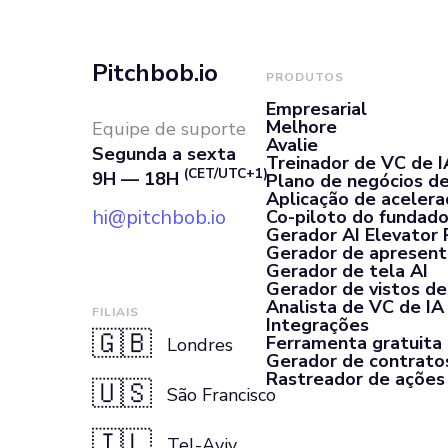
Pitchbob.io
PRODUTOS
Empresarial
Melhore
Equipe de suporte
Avalie
Segunda a sexta
Treinador de VC de I
(CET/UTC+1)
9H — 18H
Plano de negócios de
Aplicação de aceler
hi@pitchbob.io
Co-piloto do fundado
Gerador AI Elevator 
Gerador de apresent
Gerador de tela AI
Gerador de vistos de 
Analista de VC de IA
FILIAIS
Integrações
🇬🇧
Ferramenta gratuita
Londres
Gerador de contrato
Rastreador de ações
🇺🇸
São Francisco
🇮🇱
Tel-Aviv