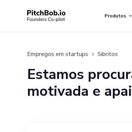
Produtos
Empregos em startups
Sibritos
Estamos procur
motivada e apa
gerente de loja
Sybrites. O can