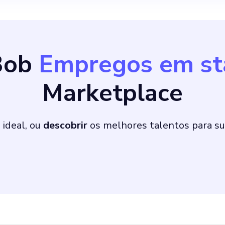
ndimento ao cliente A Sy
mento exclusivo fo
Bob
Empregos em st
alização de bolsas 
Marketplace
. Nossa missão não
 ideal, ou
descobrir
os melhores talentos para su
ens mais acessíveis 
ades, mas também de
e no