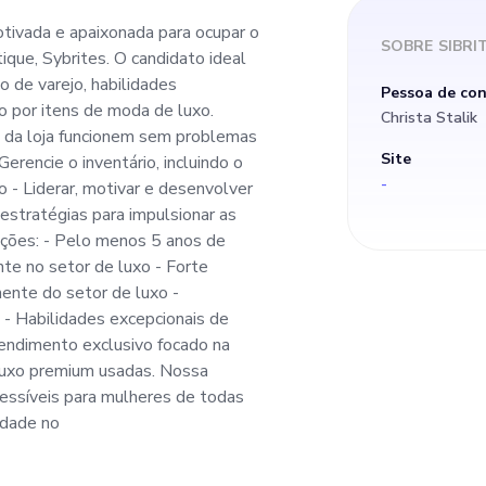
gerenciamento de v
ivada e apaixonada para ocupar o
SOBRE
SIBRI
ique, Sybrites. O candidato ideal
epcionais de atend
 de varejo, habilidades
Pessoa de co
o por itens de moda de luxo.
Christa Stalik
o por itens de moda 
s da loja funcionem sem problemas
Site
Gerencie o inventário, incluindo o
-
 - Liderar, motivar e desenvolver
erações da
stratégias para impulsionar as
cações: - Pelo menos 5 anos de
 sem problemas - Ma
nte no setor de luxo - Forte
ente do setor de luxo -
 - Habilidades excepcionais de
o cliente - Gerencie o
endimento exclusivo focado na
 luxo premium usadas. Nossa
uindo o fornecimento
cessíveis para mulheres de todas
idade no
 luxo - Liderar, motivar e