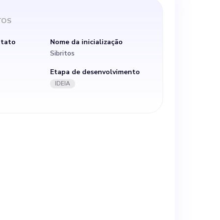
arejo,
TOS
imento ao
ntato
Nome da inicialização
Sibritos
de luxo.
Etapa de desenvolvimento
IDEIA
nter altos
 e a