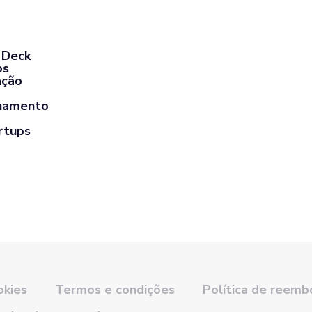
 Deck
ps
ação
hamento
rtups
okies
Termos e condições
Política de reemb