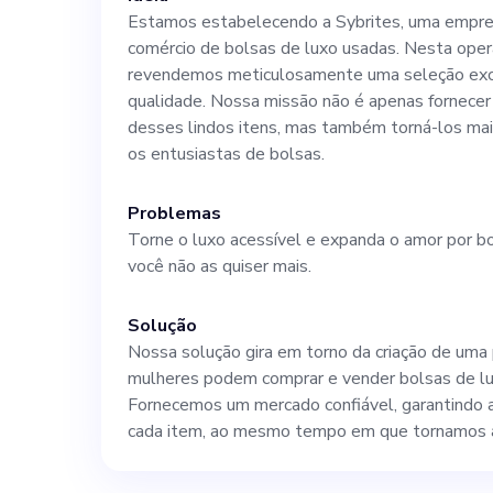
desenvolver um
Estamos estabelecendo a Sybrites, uma empres
comércio de bolsas de luxo usadas. Nesta ope
revendemos meticulosamente uma seleção excl
Desenvolva estr
qualidade. Nossa missão não é apenas fornecer
desses lindos itens, mas também torná-los mai
nas lojas e maximizar os
os entusiastas de bolsas.
Pelo menos 5 an
Problemas
Torne o luxo acessível e expanda o amor por b
você não as quiser mais.
varejo, preferenci
Solução
conhecimento d
Nossa solução gira em torno da criação de uma 
mulheres podem comprar e vender bolsas de lu
especificamente do s
Fornecemos um mercado confiável, garantindo a
cada item, ao mesmo tempo em que tornamos a 
liderança e habilidad