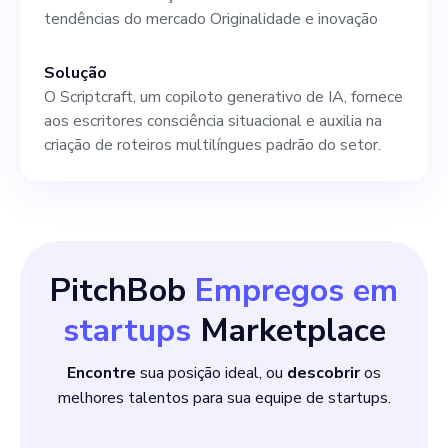
fantástica de fazer parte de
tendências do mercado Originalidade e inovação
uma equipe que está
ultrapassando os limites do
Solução
O Scriptcraft, um copiloto generativo de IA, fornece
suporte à escrita criativa,
aos escritores consciência situacional e auxilia na
trabalhando para resolver
criação de roteiros multilíngues padrão do setor.
problemas predominantes
enfrentados por escritores,
como obstáculos criativos,
PitchBob
Empregos em
obstáculos de colaboração e
startups
Marketplace
questões de direitos
autorais. Unir
Encontre
sua posição ideal, ou
descobrir
os
melhores talentos para sua equipe de startups.