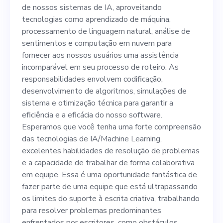
tecnologias como
de nossos sistemas de IA, aproveitando
aprendizado de máquina,
tecnologias como aprendizado de máquina,
processamento de linguagem natural, análise de
processamento de
sentimentos e computação em nuvem para
linguagem natural, análise
fornecer aos nossos usuários uma assistência
incomparável em seu processo de roteiro. As
de sentimentos e
responsabilidades envolvem codificação,
computação em nuvem para
desenvolvimento de algoritmos, simulações de
sistema e otimização técnica para garantir a
fornecer aos nossos usuários
eficiência e a eficácia do nosso software.
uma assistência
Esperamos que você tenha uma forte compreensão
das tecnologias de IA/Machine Learning,
incomparável em seu
excelentes habilidades de resolução de problemas
processo de roteiro. As
e a capacidade de trabalhar de forma colaborativa
em equipe. Essa é uma oportunidade fantástica de
responsabilidades envolvem
fazer parte de uma equipe que está ultrapassando
codificação, desenvolvimento
os limites do suporte à escrita criativa, trabalhando
para resolver problemas predominantes
de algoritmos, simulações de
enfrentados por escritores, como obstáculos