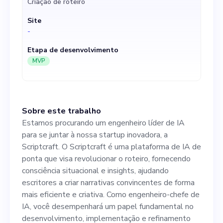
Criação de roteiro
situacional e insights,
Site
ajudando escritores a criar
-
narrativas convincentes de
Etapa de desenvolvimento
forma mais eficiente e
MVP
criativa. Como engenheiro-
chefe de IA, você
Sobre este trabalho
desempenhará um papel
Estamos procurando um engenheiro líder de IA
fundamental no
para se juntar à nossa startup inovadora, a
Scriptcraft. O Scriptcraft é uma plataforma de IA de
desenvolvimento,
ponta que visa revolucionar o roteiro, fornecendo
implementação e
consciência situacional e insights, ajudando
escritores a criar narrativas convincentes de forma
refinamento de nossos
mais eficiente e criativa. Como engenheiro-chefe de
sistemas de IA, aproveitando
IA, você desempenhará um papel fundamental no
desenvolvimento, implementação e refinamento