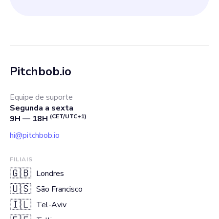
Pitchbob.io
Equipe de suporte
Segunda a sexta
(CET/UTC+1)
9H — 18H
hi@pitchbob.io
FILIAIS
🇬🇧
Londres
🇺🇸
São Francisco
🇮🇱
Tel-Aviv