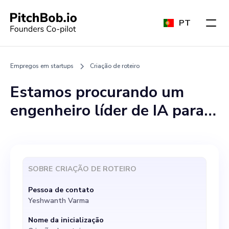
PT
Empregos em startups
Criação de roteiro
Estamos procurando um
engenheiro líder de IA para
se juntar à nossa startup
inovadora, a Scriptcraft. O
Scriptcraft é uma plataforma
SOBRE
CRIAÇÃO DE ROTEIRO
de IA de ponta que visa
Pessoa de contato
revolucionar o roteiro,
Yeshwanth Varma
fornecendo consciência
Nome da inicialização