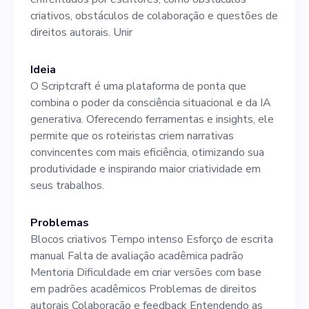
sistema e otimização técnica
criativos, obstáculos de colaboração e questões de
direitos autorais. Unir
para garantir a eficiência e a
eficácia do nosso software.
Ideia
Esperamos que você tenha
O Scriptcraft é uma plataforma de ponta que
combina o poder da consciência situacional e da IA
uma forte compreensão das
generativa. Oferecendo ferramentas e insights, ele
tecnologias de IA/Machine
permite que os roteiristas criem narrativas
convincentes com mais eficiência, otimizando sua
Learning, excelentes
produtividade e inspirando maior criatividade em
habilidades de resolução de
seus trabalhos.
problemas e a capacidade de
Problemas
trabalhar de forma
Blocos criativos Tempo intenso Esforço de escrita
manual Falta de avaliação acadêmica padrão
colaborativa em equipe. Essa
Mentoria Dificuldade em criar versões com base
é uma oportunidade
em padrões acadêmicos Problemas de direitos
autorais Colaboração e feedback Entendendo as