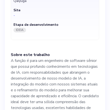
Qaiyuga
modelo de IA, a integração
Site
do modelo com nossos
-
sistemas atuais e o
Etapa de desenvolvimento
refinamento do modelo para
IDEIA
melhorar sua capacidade de
aprendizado e eficiência. O
Sobre este trabalho
candidato ideal deve ter uma
A função é para um engenheiro de software sênior
sólida compreensão das
que possui profundo conhecimento em tecnologias
de IA, com responsabilidades que abrangem o
tecnologias usadas,
desenvolvimento de nosso modelo de IA, a
excelentes habilidades de
integração do modelo com nossos sistemas atuais
e o refinamento do modelo para melhorar sua
resolução de problemas e
capacidade de aprendizado e eficiência. O candidato
uma paixão por aproveitar a
ideal deve ter uma sólida compreensão das
tecnologias usadas, excelentes habilidades de