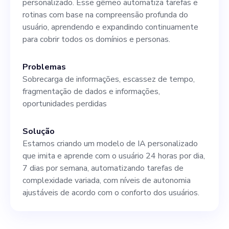
personalizado. Esse gêmeo automatiza tarefas e
patrimônio líquido por meio
rotinas com base na compreensão profunda do
de nossa plataforma digital
usuário, aprendendo e expandindo continuamente
para cobrir todos os domínios e personas.
dupla de ponta, Qaiyuga.
Problemas
Sobrecarga de informações, escassez de tempo,
fragmentação de dados e informações,
oportunidades perdidas
Solução
Estamos criando um modelo de IA personalizado
que imita e aprende com o usuário 24 horas por dia,
7 dias por semana, automatizando tarefas de
complexidade variada, com níveis de autonomia
ajustáveis de acordo com o conforto dos usuários.