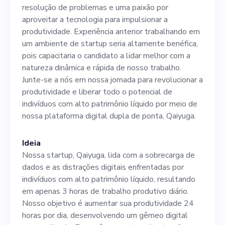
tecnologia para impulsionar
resolução de problemas e uma paixão por
a produtividade. Experiência
aproveitar a tecnologia para impulsionar a
produtividade. Experiência anterior trabalhando em
anterior trabalhando em um
um ambiente de startup seria altamente benéfica,
ambiente de startup seria
pois capacitaria o candidato a lidar melhor com a
natureza dinâmica e rápida de nosso trabalho.
altamente benéfica, pois
Junte-se a nós em nossa jornada para revolucionar a
capacitaria o candidato a
produtividade e liberar todo o potencial de
indivíduos com alto patrimônio líquido por meio de
lidar melhor com a natureza
nossa plataforma digital dupla de ponta, Qaiyuga.
dinâmica e rápida de nosso
trabalho. Junte-se a nós em
Ideia
Nossa startup, Qaiyuga, lida com a sobrecarga de
nossa jornada para
dados e as distrações digitais enfrentadas por
revolucionar a produtividade
indivíduos com alto patrimônio líquido, resultando
em apenas 3 horas de trabalho produtivo diário.
e liberar todo o potencial de
Nosso objetivo é aumentar sua produtividade 24
indivíduos com alto
horas por dia, desenvolvendo um gêmeo digital