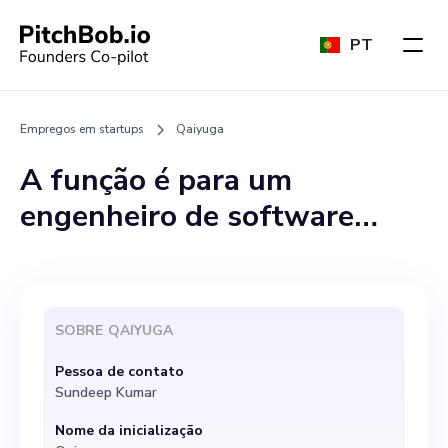
PT
Empregos em startups
Qaiyuga
A função é para um
engenheiro de software
sênior que possui profundo
conhecimento em
tecnologias de IA, com
SOBRE
QAIYUGA
responsabilidades que
Pessoa de contato
abrangem o
Sundeep Kumar
desenvolvimento de nosso
Nome da inicialização