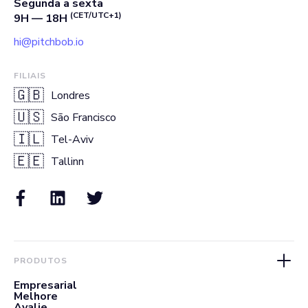
Segunda a sexta
(CET/UTC+1)
9H — 18H
hi@pitchbob.io
FILIAIS
🇬🇧
Londres
🇺🇸
São Francisco
🇮🇱
Tel-Aviv
🇪🇪
Tallinn
PRODUTOS
Empresarial
Melhore
Avalie