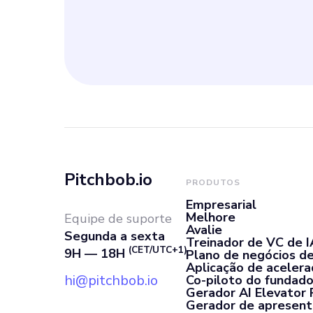
Pitchbob.io
PRODUTOS
Empresarial
Melhore
Equipe de suporte
Avalie
Segunda a sexta
Treinador de VC de I
(CET/UTC+1)
9H — 18H
Plano de negócios de
Aplicação de aceler
hi@pitchbob.io
Co-piloto do fundado
Gerador AI Elevator 
Gerador de apresent