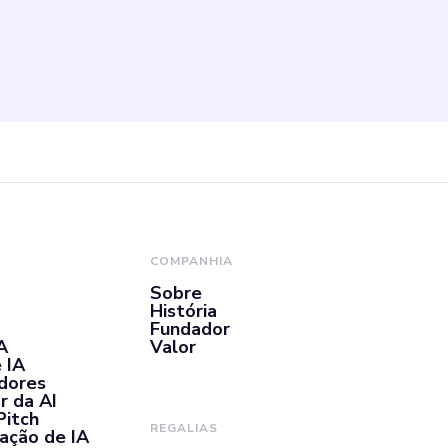
COMPANHIA
Sobre
História
Fundador
A
Valor
 IA
adores
r da AI
Pitch
REGALIAS
ação de IA