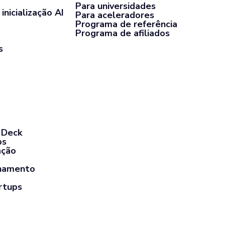
Para universidades
inicialização AI
Para aceleradores
Programa de referência
Programa de afiliados
s
 Deck
ps
ação
hamento
rtups