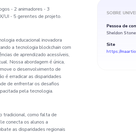
ogos - 2 animadores - 3
SOBRE
UNIV
/UI - 5 gerentes de projeto.
Pessoa de co
Sheldon Stone
nologia educacional inovadora
Site
rando a tecnologia blockchain com
https://maarti
ências de aprendizado acessíveis,
tual. Nossa abordagem é única,
romove o desenvolvimento de
o é erradicar as disparidades
ade de enfrentar os desafios
pacitada pela tecnologia.
tradicional, como falta de
Ele conecta os alunos a
bate as disparidades regionais