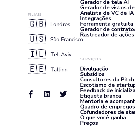
Gerador de tela AI
Gerador de vistos de 
Analista de VC de IA
FILIAIS
Integrações
🇬🇧
Ferramenta gratuita
Londres
Gerador de contrato
Rastreador de ações
🇺🇸
São Francisco
🇮🇱
Tel-Aviv
SERVIÇOS
🇪🇪
Divulgação
Tallinn
Subsídios
Consultores da Pitch
Escotismo de startu
Feedback de inicializ
Etiqueta branca
Mentoria e acompan
Quadro de empregos
Cofundadores de sta
O que você ganha
Preços