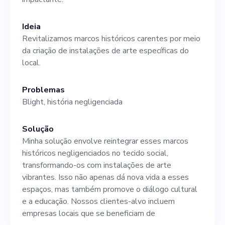
exposições integrativas e
tecnologicamente
Ideia
Revitalizamos marcos históricos carentes por meio
complexas. O House
da criação de instalações de arte específicas do
Museum valoriza
local.
funcionários que possam
Problemas
entender e contribuir com
Blight, história negligenciada
nosso objetivo claro:
Solução
revitalizar marcos históricos
Minha solução envolve reintegrar esses marcos
específicos e interagir com
históricos negligenciados no tecido social,
transformando-os com instalações de arte
um número cada vez maior
vibrantes. Isso não apenas dá nova vida a esses
de habitantes locais por
espaços, mas também promove o diálogo cultural
e a educação. Nossos clientes-alvo incluem
meio de nossas vibrantes
empresas locais que se beneficiam de