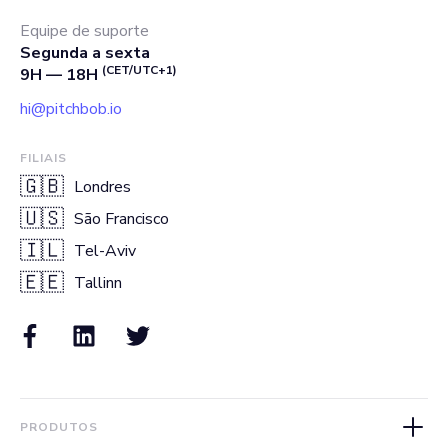
Equipe de suporte
Segunda a sexta
(CET/UTC+1)
9H — 18H
hi@pitchbob.io
FILIAIS
🇬🇧
Londres
🇺🇸
São Francisco
🇮🇱
Tel-Aviv
🇪🇪
Tallinn
PRODUTOS