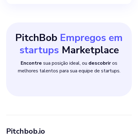
instalações de arte. Como
estamos em um estágio de
crescimento e
desenvolvimento,
PitchBob
Empregos em
oferecemos um ambiente
startups
Marketplace
inspirador cheio de
Encontre
sua posição ideal, ou
descobrir
os
oportunidades de aprender e
melhores talentos para sua equipe de startups.
fazer uma diferença
impactante.
Pitchbob.io