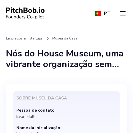
PT
Empregos em startups
Museu da Casa
Nós do House Museum, uma
vibrante organização sem
fins lucrativos 501c3,
estamos procurando
especificamente um
SOBRE
MUSEU DA CASA
especialista em marketing
Pessoa de contato
digital apaixonado. Nessa
Evan Hall
função, você seria um
Nome da inicialização