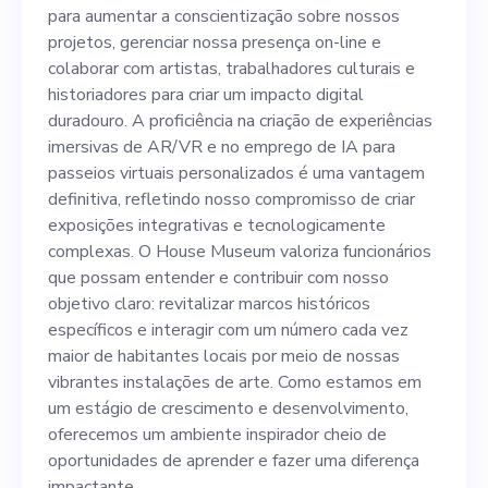
nossa presença on-line e
para aumentar a conscientização sobre nossos
colaborar com artistas,
projetos, gerenciar nossa presença on-line e
colaborar com artistas, trabalhadores culturais e
trabalhadores culturais e
historiadores para criar um impacto digital
historiadores para criar um
duradouro. A proficiência na criação de experiências
imersivas de AR/VR e no emprego de IA para
impacto digital duradouro. A
passeios virtuais personalizados é uma vantagem
proficiência na criação de
definitiva, refletindo nosso compromisso de criar
exposições integrativas e tecnologicamente
experiências imersivas de
complexas. O House Museum valoriza funcionários
AR/VR e no emprego de IA
que possam entender e contribuir com nosso
objetivo claro: revitalizar marcos históricos
para passeios virtuais
específicos e interagir com um número cada vez
personalizados é uma
maior de habitantes locais por meio de nossas
vibrantes instalações de arte. Como estamos em
vantagem definitiva,
um estágio de crescimento e desenvolvimento,
refletindo nosso
oferecemos um ambiente inspirador cheio de
oportunidades de aprender e fazer uma diferença
compromisso de criar
impactante.