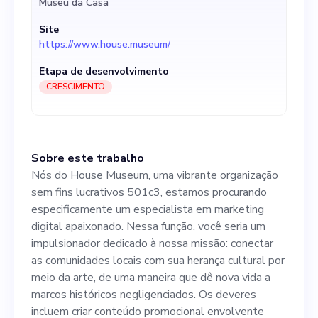
Museu da Casa
impulsionador dedicado à
Site
nossa missão: conectar as
https://www.house.museum/
comunidades locais com sua
Etapa de desenvolvimento
herança cultural por meio da
CRESCIMENTO
arte, de uma maneira que dê
nova vida a marcos
Sobre este trabalho
históricos negligenciados.
Nós do House Museum, uma vibrante organização
Os deveres incluem criar
sem fins lucrativos 501c3, estamos procurando
especificamente um especialista em marketing
conteúdo promocional
digital apaixonado. Nessa função, você seria um
envolvente para aumentar a
impulsionador dedicado à nossa missão: conectar
as comunidades locais com sua herança cultural por
conscientização sobre
meio da arte, de uma maneira que dê nova vida a
nossos projetos, gerenciar
marcos históricos negligenciados. Os deveres
incluem criar conteúdo promocional envolvente