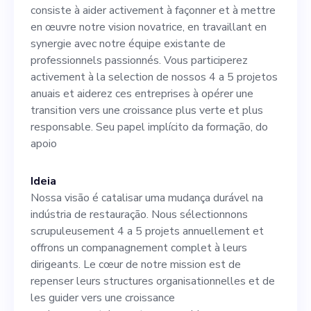
en travaillant en synergie
consiste à aider activement à façonner et à mettre
avec notre équipe existante
en œuvre notre vision novatrice, en travaillant en
synergie avec notre équipe existante de
de professionnels
professionnels passionnés. Vous participerez
passionnés. Vous
activement à la selection de nossos 4 a 5 projetos
anuais et aiderez ces entreprises à opérer une
participerez activement à la
transition vers une croissance plus verte et plus
selection de nossos 4 a 5
responsable. Seu papel implícito da formação, do
apoio
projetos anuais et aiderez
ces entreprises à opérer une
Ideia
transition vers une
Nossa visão é catalisar uma mudança durável na
indústria de restauração. Nous sélectionnons
croissance plus verte et plus
scrupuleusement 4 a 5 projets annuellement et
responsable. Seu papel
offrons un companagnement complet à leurs
dirigeants. Le cœur de notre mission est de
implícito da formação, do
repenser leurs structures organisationnelles et de
apoio
les guider vers une croissance