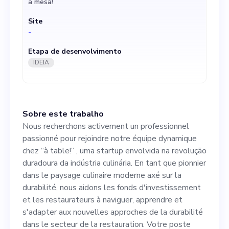
à mesa!
pionnier dans le paysage
Site
culinaire moderne axé sur la
-
durabilité, nous aidons les
Etapa de desenvolvimento
fonds d'investissement et
IDEIA
les restaurateurs à naviguer,
apprendre et s'adapter aux
Sobre este trabalho
nouvelles approches de la
Nous recherchons activement un professionnel
durabilité dans le secteur de
passionné pour rejoindre notre équipe dynamique
chez “à table!” , uma startup envolvida na revolução
la restauration. Votre poste
duradoura da indústria culinária. En tant que pionnier
consiste à aider activement à
dans le paysage culinaire moderne axé sur la
durabilité, nous aidons les fonds d'investissement
façonner et à mettre en
et les restaurateurs à naviguer, apprendre et
œuvre notre vision novatrice,
s'adapter aux nouvelles approches de la durabilité
dans le secteur de la restauration. Votre poste