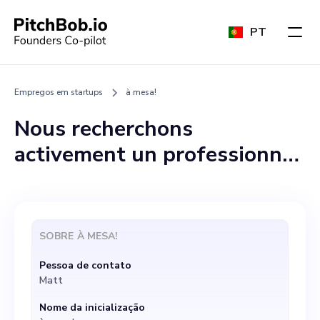
PT
Empregos em startups
à mesa!
Nous recherchons
activement un professionnel
passionné pour rejoindre
notre équipe dynamique
chez “à table!” , uma startup
SOBRE
À MESA!
envolvida na revolução
Pessoa de contato
duradoura da indústria
Matt
culinária. En tant que
Nome da inicialização