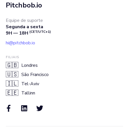
Pitchbob.io
Equipe de suporte
Segunda a sexta
(CET/UTC+1)
9H — 18H
hi@pitchbob.io
FILIAIS
🇬🇧
Londres
🇺🇸
São Francisco
🇮🇱
Tel-Aviv
🇪🇪
Tallinn