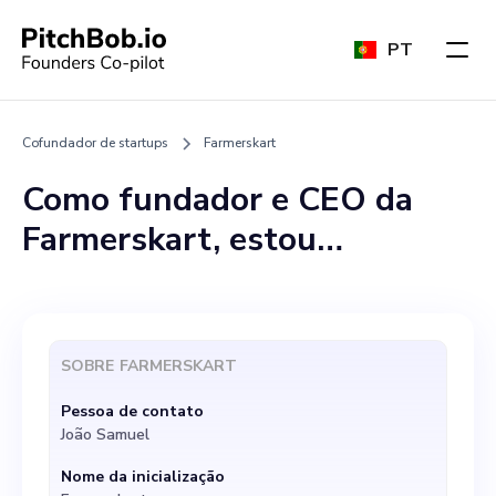
PT
Cofundador de startups
Farmerskart
Como fundador e CEO da
Farmerskart, estou
procurando um cofundador
comprometido com uma
forte paixão pela agricultura
SOBRE
FARMERSKART
sustentável e experiência em
Pessoa de contato
negócios locais de alimentos
João Samuel
para me ajudar a estabelecer
Nome da inicialização