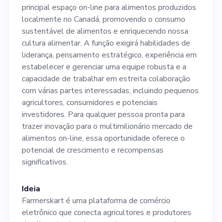
sustentável de alimentos e
principal espaço on-line para alimentos produzidos
enriquecendo nossa cultura
localmente no Canadá, promovendo o consumo
sustentável de alimentos e enriquecendo nossa
alimentar. A função exigirá
cultura alimentar. A função exigirá habilidades de
habilidades de liderança,
liderança, pensamento estratégico, experiência em
estabelecer e gerenciar uma equipe robusta e a
pensamento estratégico,
capacidade de trabalhar em estreita colaboração
experiência em estabelecer e
com várias partes interessadas, incluindo pequenos
agricultores, consumidores e potenciais
gerenciar uma equipe
investidores. Para qualquer pessoa pronta para
robusta e a capacidade de
trazer inovação para o multimilionário mercado de
alimentos on-line, essa oportunidade oferece o
trabalhar em estreita
potencial de crescimento e recompensas
colaboração com várias
significativos.
partes interessadas,
Ideia
incluindo pequenos
Farmerskart é uma plataforma de comércio
agricultores, consumidores e
eletrônico que conecta agricultores e produtores