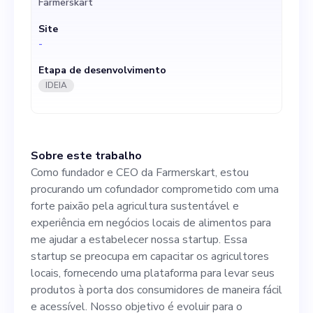
Farmerskart
nossa startup. Essa startup
Site
se preocupa em capacitar os
-
agricultores locais,
Etapa de desenvolvimento
fornecendo uma plataforma
IDEIA
para levar seus produtos à
porta dos consumidores de
Sobre este trabalho
maneira fácil e acessível.
Como fundador e CEO da Farmerskart, estou
Nosso objetivo é evoluir para
procurando um cofundador comprometido com uma
forte paixão pela agricultura sustentável e
o principal espaço on-line
experiência em negócios locais de alimentos para
para alimentos produzidos
me ajudar a estabelecer nossa startup. Essa
startup se preocupa em capacitar os agricultores
localmente no Canadá,
locais, fornecendo uma plataforma para levar seus
promovendo o consumo
produtos à porta dos consumidores de maneira fácil
e acessível. Nosso objetivo é evoluir para o