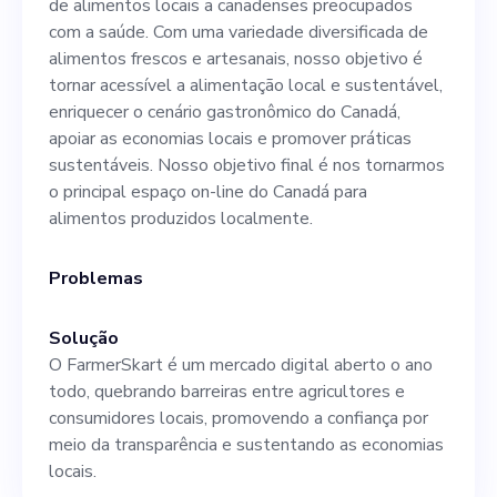
de alimentos locais a canadenses preocupados
potenciais investidores. Para
com a saúde. Com uma variedade diversificada de
qualquer pessoa pronta para
alimentos frescos e artesanais, nosso objetivo é
tornar acessível a alimentação local e sustentável,
trazer inovação para o
enriquecer o cenário gastronômico do Canadá,
multimilionário mercado de
apoiar as economias locais e promover práticas
sustentáveis. Nosso objetivo final é nos tornarmos
alimentos on-line, essa
o principal espaço on-line do Canadá para
oportunidade oferece o
alimentos produzidos localmente.
potencial de crescimento e
Problemas
recompensas significativos.
Solução
O FarmerSkart é um mercado digital aberto o ano
todo, quebrando barreiras entre agricultores e
consumidores locais, promovendo a confiança por
meio da transparência e sustentando as economias
locais.