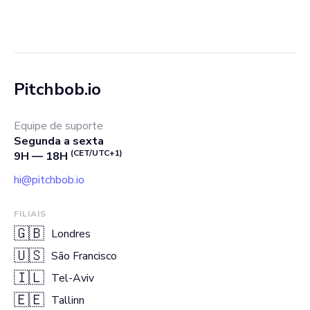
Pitchbob.io
Equipe de suporte
Segunda a sexta
(CET/UTC+1)
9H — 18H
hi@pitchbob.io
FILIAIS
🇬🇧
Londres
🇺🇸
São Francisco
🇮🇱
Tel-Aviv
🇪🇪
Tallinn