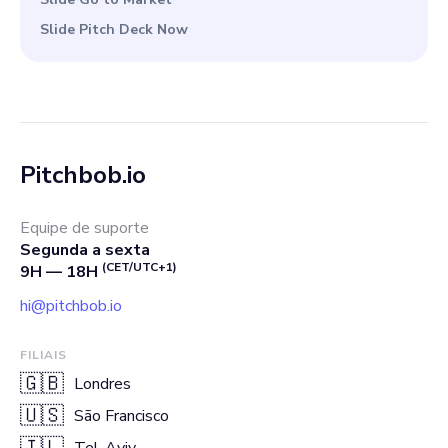
Slide Pitch Deck Now
Pitchbob.io
Equipe de suporte
Segunda a sexta
(CET/UTC+1)
9H — 18H
hi@pitchbob.io
FILIAIS
🇬🇧
Londres
🇺🇸
São Francisco