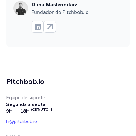
Dima Maslennikov
Fundador do Pitchbob.io
Pitchbob.io
Equipe de suporte
Segunda a sexta
(CET/UTC+1)
9H — 18H
hi@pitchbob.io