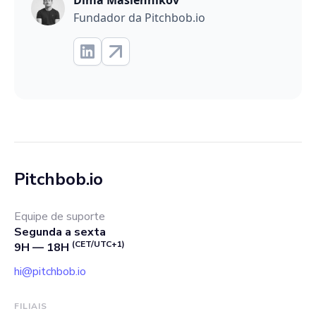
Fundador da Pitchbob.io
Pitchbob.io
Equipe de suporte
Segunda a sexta
(CET/UTC+1)
9H — 18H
hi@pitchbob.io
FILIAIS