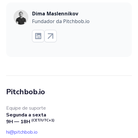
Dima Maslennikov
Fundador da Pitchbob.io
Pitchbob.io
Equipe de suporte
Segunda a sexta
(CET/UTC+1)
9H — 18H
hi@pitchbob.io