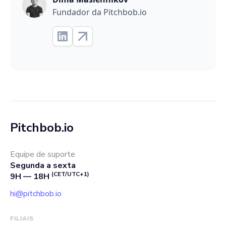
Fundador da Pitchbob.io
Pitchbob.io
Equipe de suporte
Segunda a sexta
(CET/UTC+1)
9H — 18H
hi@pitchbob.io
FILIAIS