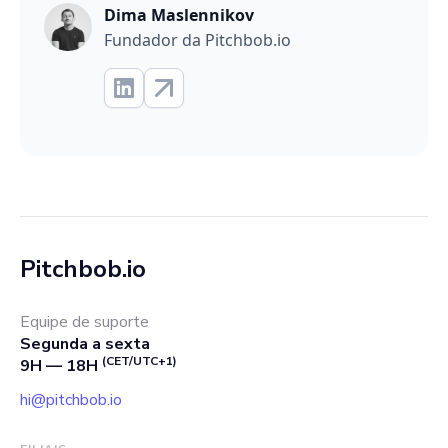
Dima Maslennikov
Fundador da Pitchbob.io
Pitchbob.io
Equipe de suporte
Segunda a sexta
(CET/UTC+1)
9H — 18H
hi@pitchbob.io