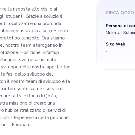
na profonda comprens
re la risposta alle crisi e ai
CIRCA
QOZO
gli studenti. Grazie a soluzioni
tenti finali, abbiamo
ti localizzati e una profonda
Persona di co
, abbiamo assistito a un crescente
Mukhtar Sula
iasmo per la nostra 
 prototipo tangibile. Ora stiamo
Sito Web
 nel nostro team eterogeneo in
-
voluzione. Posizione: Startup
 prototipo tangibile.
Manager, svolgerai un ruolo
 sviluppo della nostra app. Le tue
fessionista esperto 
le fasi dello sviluppo del
on il nostro team di sviluppo e la
 interessate, come i servizi di
rogeneo in grado di 
mare la traiettoria di QoZo,
stra missione di creare una
i evoluzione. Posizione:
ro hub centralizzato di servizi di
isiti: - Esperienza nella gestione
qualità di Startup
che. - Familiare