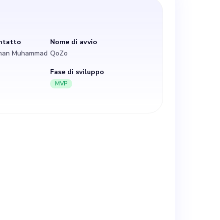
ione delle
 assistito a un
ntatto
Nome di avvio
iman Muhammad
QoZo
visione
Fase di sviluppo
MVP
 Ora stiamo
da inserire nel
tenere il passo