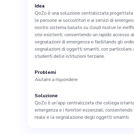
Product Manage
Idea
QoZo è una soluzione centralizzata progettat
le persone ai soccorritori e ai servizi di emergen
nel guidare la p
nostro sistema basato su cloud risolve le ineffi
crisi esistenti, consentendo un rapido accesso ai s
nostra app. Le 
segnalazioni di emergenza e facilitando gli ordini 
segnalazioni di oggetti smarriti, con particolare
studenti delle istituzioni terziarie.
gestione di tutt
Problemi
prodotto, la col
Aiutami a rispondere
nostro team di 
Soluzione
QoZo è un'app centralizzata che collega istantan
gruppo eterogen
emergenza e i fornitori essenziali, consentendo l
reale e la segnalazione degli oggetti smarriti.
servizi di emer