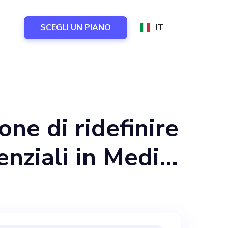
SCEGLI UN PIANO
IT
one di ridefinire
senziali in Medio
azie a soluzioni
approfondimenti