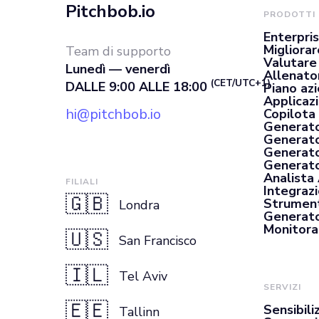
Pitchbob.io
PRODOTTI
Enterpri
Migliorar
Team di supporto
Valutare
Lunedì — venerdì
Allenato
(CET/UTC+1)
DALLE 9:00 ALLE 18:00
Piano az
Applicaz
hi@pitchbob.io
Copilota 
Generato
Generato
Generato
Generator
Analista
FILIALI
Integrazi
🇬🇧
Strument
Londra
Generato
Monitora
🇺🇸
San Francisco
🇮🇱
Tel Aviv
SERVIZI
🇪🇪
Sensibili
Tallinn