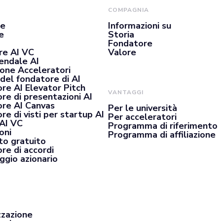
COMPAGNIA
se
Informazioni su
e
Storia
Fondatore
re AI VC
Valore
iendale AI
ione Acceleratori
del fondatore di AI
re AI Elevator Pitch
VANTAGGI
re di presentazioni AI
re AI Canvas
Per le università
e di visti per startup AI
Per acceleratori
 AI VC
Programma di riferimento
oni
Programma di affiliazione
o gratuito
re di accordi
ggio azionario
zzazione