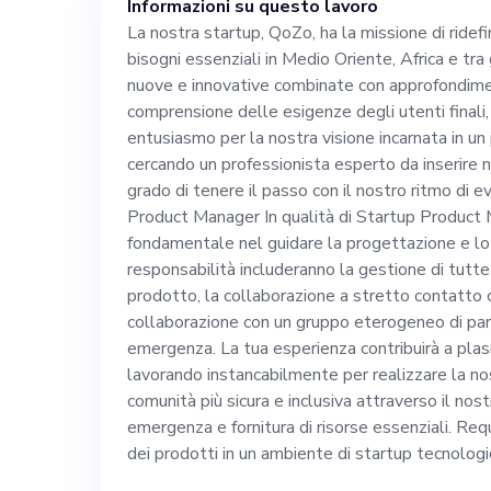
Informazioni su questo lavoro
localizzati e u
La nostra startup, QoZo, ha la missione di ridefini
bisogni essenziali in Medio Oriente, Africa e tra 
esigenze degli u
nuove e innovative combinate con approfondimen
comprensione delle esigenze degli utenti finali
crescente entus
entusiasmo per la nostra visione incarnata in un
cercando un professionista esperto da inserire
grado di tenere il passo con il nostro ritmo di e
incarnata in un
Product Manager In qualità di Startup Product 
fondamentale nel guidare la progettazione e lo
cercando un pro
responsabilità includeranno la gestione di tutte 
prodotto, la collaborazione a stretto contatto c
collaborazione con un gruppo eterogeneo di parti
nostro team ete
emergenza. La tua esperienza contribuirà a plas
lavorando instancabilmente per realizzare la no
con il nostro ritmo d
comunità più sicura e inclusiva attraverso il nost
emergenza e fornitura di risorse essenziali. Requ
Startup Product Manager In 
dei prodotti in un ambiente di startup tecnologi