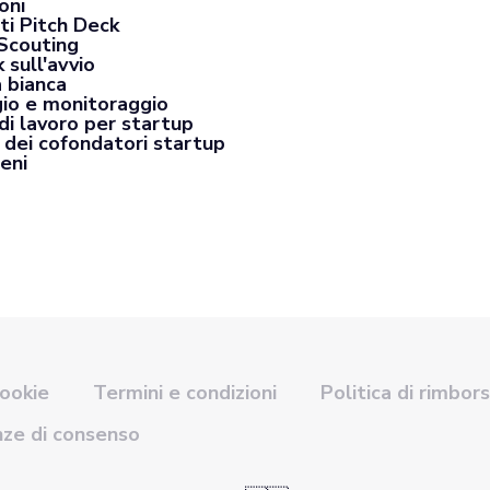
oni
ti Pitch Deck
Scouting
 sull'avvio
a bianca
io e monitoraggio
di lavoro per startup
 dei cofondatori startup
eni
cookie
Termini e condizioni
Politica di rimbor
nze di consenso