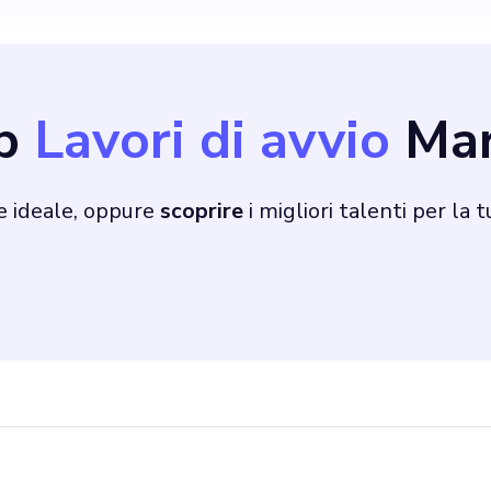
raiettoria di QoZo, 
e per realizzare la 
ob
Lavori di avvio
Mar
munità più sicura e 
e ideale, oppure
scoprire
i migliori talenti per la 
stro hub centralizzat
itura di risorse ess
di startup tecnologic