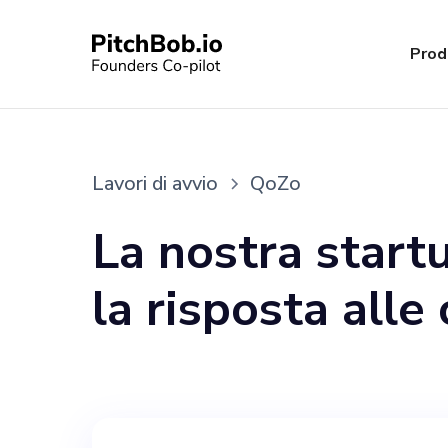
Prod
Lavori di avvio
QoZo
La nostra startu
la risposta alle 
Oriente, Africa 
nuove e innova