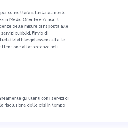
r, svolgerai un ruo
a per connettere istantaneamente
za in Medio Oriente e Africa. Il
rogettazione e lo sv
cienze delle misure di risposta alle
ervizi pubblici, l'invio di
tue responsabilità i
relativi ai bisogni essenziali e le
 attenzione all'assistenza agli
e le fasi dello svilu
laborazione a strett
sviluppo e la collab
eamente gli utenti con i servizi di
eo di parti interess
a risoluzione delle crisi in tempo
genza. La tua esperie