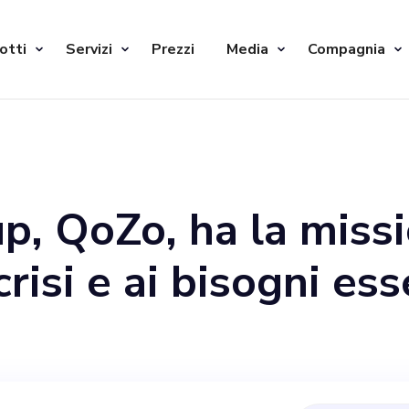
otti
Servizi
Prezzi
Media
Compagnia
p, QoZo, ha la missi
crisi e ai bisogni es
e tra gli studenti. Gr
tive combinate con 