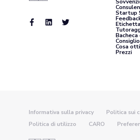
Sovvenzi
Consulen
Startup 
Feedback
Etichett
Tutoragg
Bacheca 
Consiglio
Cosa otti
Prezzi
Informativa sulla privacy
Politica sui 
Politica di utilizzo
CARO
Prefere