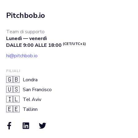
Pitchbob.io
Team di supporto
Lunedì — venerdì
(CET/UTC+1)
DALLE 9:00 ALLE 18:00
hi@pitchbob.io
FILIALI
🇬🇧
Londra
🇺🇸
San Francisco
🇮🇱
Tel Aviv
🇪🇪
Tallinn