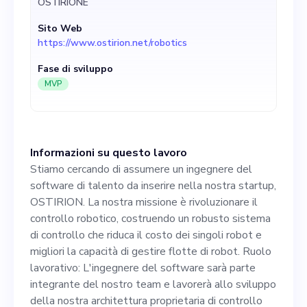
OSTIRIONE
che riduca il costo dei singoli
Sito Web
robot e migliori la capacità di
https://www.ostirion.net/robotics
gestire flotte di robot. Ruolo
Fase di sviluppo
lavorativo: L'ingegnere del
MVP
software sarà parte
integrante del nostro team e
Informazioni su questo lavoro
lavorerà allo sviluppo della
Stiamo cercando di assumere un ingegnere del
nostra architettura
software di talento da inserire nella nostra startup,
OSTIRION. La nostra missione è rivoluzionare il
proprietaria di controllo
controllo robotico, costruendo un robusto sistema
robotico. Riportando
di controllo che riduca il costo dei singoli robot e
migliori la capacità di gestire flotte di robot. Ruolo
direttamente al Chief
lavorativo: L'ingegnere del software sarà parte
Technology Officer, avrai il
integrante del nostro team e lavorerà allo sviluppo
della nostra architettura proprietaria di controllo