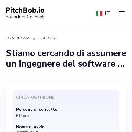
IT
Lavori di avvio
OSTIRIONE
Stiamo cercando di assumere
un ingegnere del software di
talento da inserire nella
nostra startup, OSTIRION.
La nostra missione è
CIRCA
OSTIRIONE
rivoluzionare il controllo
Persona di contatto
robotico, costruendo un
Ettore
robusto sistema di controllo
Nome di avvio