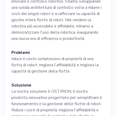
innovare il controllo robotico. Stiamo sviluppando
automatico, negli algoritmi
una solida architettura di controllo volta a ridurre i
di intelligenza artificiale,
costi dei singoli robot e a rafforzare la capacità di
gestire intere flotte di robot. Nel rendere la
nelle soluzioni IoT, nelle
robotica più accessibile e affidabile, miriamo a
tecnologie dei sensori e nella
democratizzare l'uso della robotica, inaugurando
una nuova era di efficienza e produttività.
visione artificiale. 4. Capacità
di lavorare bene in team 5.
Problemi
riduce il costo complessivo di proprietà di una
Ottime capacità di
flotta di robot, migliora l'affidabilità e migliora la
risoluzione dei problemi
capacità di gestione della flotta
Responsabilità: 1. Sviluppa,
Soluzione
testa e gestisci il software
La nostra soluzione è OSTIRION, il nostro
da utilizzare nei nostri
prodotto innovativo progettato per semplificare il
funzionamento e la gestione delle flotte di robot.
sistemi di controllo robotici.
Riduce i costi di proprietà, migliora l'affidabilità e