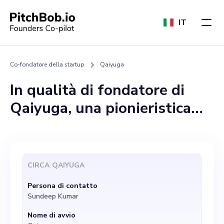
IT
Co-fondatore della startup
Qaiyuga
In qualità di fondatore di
Qaiyuga, una pionieristica
startup di intelligenza
artificiale con sede a
Singapore, sto cercando un
CIRCA
QAIYUGA
co-fondatore che condivida
Persona di contatto
la nostra ambiziosa visione
Sundeep Kumar
di sbloccare il potenziale
Nome di avvio