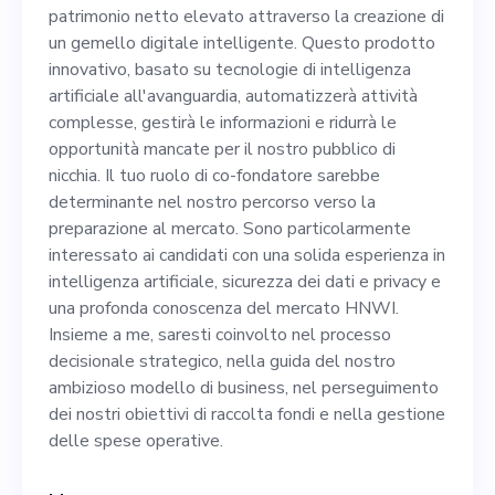
Questo prodotto innovativo,
patrimonio netto elevato attraverso la creazione di
basato su tecnologie di
un gemello digitale intelligente. Questo prodotto
innovativo, basato su tecnologie di intelligenza
intelligenza artificiale
artificiale all'avanguardia, automatizzerà attività
all'avanguardia,
complesse, gestirà le informazioni e ridurrà le
opportunità mancate per il nostro pubblico di
automatizzerà attività
nicchia. Il tuo ruolo di co-fondatore sarebbe
complesse, gestirà le
determinante nel nostro percorso verso la
preparazione al mercato. Sono particolarmente
informazioni e ridurrà le
interessato ai candidati con una solida esperienza in
opportunità mancate per il
intelligenza artificiale, sicurezza dei dati e privacy e
una profonda conoscenza del mercato HNWI.
nostro pubblico di nicchia. Il
Insieme a me, saresti coinvolto nel processo
tuo ruolo di co-fondatore
decisionale strategico, nella guida del nostro
ambizioso modello di business, nel perseguimento
sarebbe determinante nel
dei nostri obiettivi di raccolta fondi e nella gestione
nostro percorso verso la
delle spese operative.
preparazione al mercato.