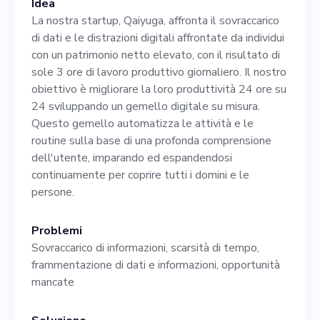
Idea
Sono particolarmente
La nostra startup, Qaiyuga, affronta il sovraccarico
interessato ai candidati con
di dati e le distrazioni digitali affrontate da individui
con un patrimonio netto elevato, con il risultato di
una solida esperienza in
sole 3 ore di lavoro produttivo giornaliero. Il nostro
intelligenza artificiale,
obiettivo è migliorare la loro produttività 24 ore su
24 sviluppando un gemello digitale su misura.
sicurezza dei dati e privacy e
Questo gemello automatizza le attività e le
una profonda conoscenza
routine sulla base di una profonda comprensione
dell'utente, imparando ed espandendosi
del mercato HNWI. Insieme a
continuamente per coprire tutti i domini e le
me, saresti coinvolto nel
persone.
processo decisionale
Problemi
strategico, nella guida del
Sovraccarico di informazioni, scarsità di tempo,
frammentazione di dati e informazioni, opportunità
nostro ambizioso modello di
mancate
business, nel perseguimento