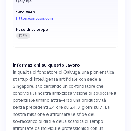
Qaiyuga
umano attraverso una
Sito Web
produttività senza
https://qaiyuga.com
precedenti 24 ore su 24, 7
Fase di sviluppo
giorni su 7. La nostra
IDEA
missione è affrontare le
sfide del sovraccarico di dati
Informazioni su questo lavoro
e della scarsità di tempo
In qualità di fondatore di Qaiyuga, una pionieristica
affrontate da individui e
startup di intelligenza artificiale con sede a
Singapore, sto cercando un co-fondatore che
professionisti con un
condivida la nostra ambiziosa visione di sbloccare il
patrimonio netto elevato
potenziale umano attraverso una produttività
senza precedenti 24 ore su 24, 7 giorni su 7. La
attraverso la creazione di un
nostra missione è affrontare le sfide del
gemello digitale intelligente.
sovraccarico di dati e della scarsità di tempo
affrontate da individui e professionisti con un