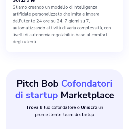
dei nostri obiettivi di
Soluzione
Stiamo creando un modello di intelligenza
raccolta fondi e nella
artificiale personalizzato che imita e impara
gestione delle spese
dall'utente 24 ore su 24, 7 giorni su 7,
automatizzando attività di varia complessità, con
operative.
livelli di autonomia regolabili in base al comfort
degli utenti.
Pitch Bob
Cofondatori
di startup
Marketplace
Trova
Il tuo cofondatore o
Unisciti
un
promettente team di startup