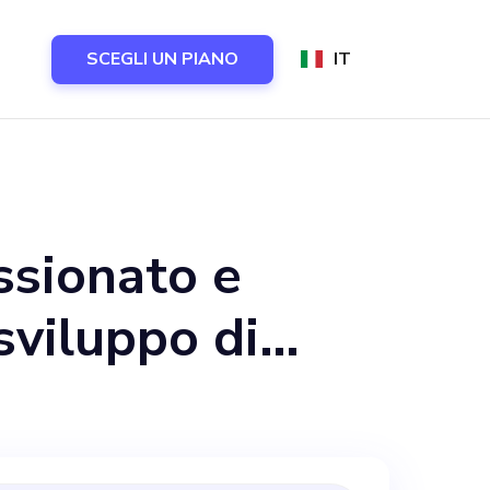
SCEGLI UN PIANO
IT
ssionato e
sviluppo di
portare un'idea
tup, IdeaVault,