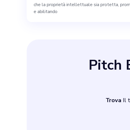
che la proprietà intellettuale sia protetta, pr
tecnologia e de
e abilitando
comprensione de
diritti di proprietà intel
fondatore, forni
Pitch
acquisirai finan
nostro sforzo d
Trova
Il 
avrebbe la possi
rivoluzionario