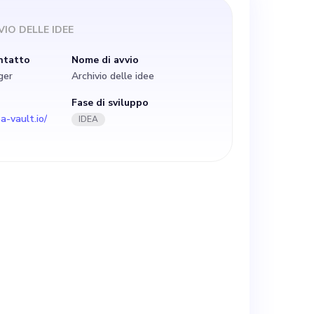
ra basata su
VIO DELLE IDEE
roprietà
ntatto
Nome di avvio
ger
Archivio delle idee
tiamo la
Fase di sviluppo
a-vault.io/
IDEA
 e gestire le
roprietà e
transazione di
rategia, della