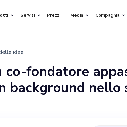
otti
Servizi
Prezzi
Media
Compagnia
delle idee
n co-fondatore appa
un background nello 
artup interessato a 
n realtà. La mia star