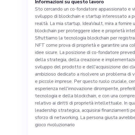
Informazioni su questo lavoro
mira a fornire 
Sto cercando un co-fondatore appassionato e vi
sviluppo di blockchain e startup interessato a po
blockchain per 
realtà. La mia startup, IdeaVault, mira a fornire
blockchain per proteggere idee e proprietà intel
intellettuali no
Sfruttiamo la tecnologia blockchain per registra
NFT come prova di proprietà e garantire una col
idee sicure. La posizione di co-fondatore preved
tecnologia block
della strategia, della creazione e implementazi
sviluppo del prodotto e dell'acquisizione dei cli
idee, emettere 
ambizioso dedicato a risolvere un problema di ve
e piccole imprese. Per questo ruolo cruciale, c
esperienza nell'innovazione dirompente, preferi
garantire una c
tecnologia e della blockchain, e con una compr
relativo ai diritti di proprietà intellettuale. In qu
idee sicure. La posizione di co-fondatore prevede la
leadership strategica, acquisirai finanziamenti pe
sforzo di networking. La persona giusta avrebbe l
supervisione del
gioco rivoluzionario