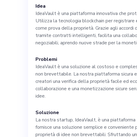
creazione e imp
Idea
IdeaVault è una piattaforma innovativa che prot
Utilizza la tecnologia blockchain per registrar
business, dello
come prova della proprietà. Grazie agli accordi 
tramite contratti intelligenti, facilita una collab
dell'acquisizion
negoziabili, aprendo nuove strade per la moneti
ambizioso dedic
Problemi
IdeaVault è una soluzione al costoso e comples
non brevettabile. La nostra piattaforma sicura e
vecchia data per
creatori una verifica della proprietà facile ed
collaborazione e una monetizzazione sicure senza
imprese. Per qu
idee.
con una comprov
Soluzione
La nostra startup, IdeaVault, è una piattaforma 
fornisce una soluzione semplice e conveniente per
dirompente, pre
proprietà di idee non brevettabili. Sfruttando 