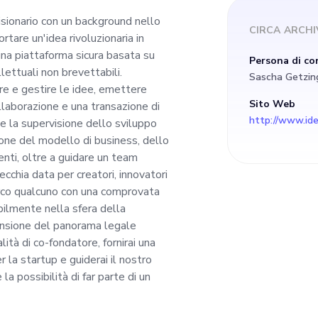
una piattaforma sicu
sionario con un background nello
CIRCA
ARCHI
rtare un'idea rivoluzionaria in
proteggere idee e p
 una piattaforma sicura basata su
Persona di co
lettuali non brevettabili.
Sascha Getzin
n brevettabili. Sfrut
re e gestire le idee, emettere
Sito Web
laborazione e una transazione di
http://www.ide
e la supervisione dello sviluppo
chain per registrare
one del modello di business, dello
enti, oltre a guidare un team
NFT come prova di p
cchia data per creatori, innovatori
erco qualcuno con una comprovata
bilmente nella sfera della
ollaborazione e una 
ensione del panorama legale
alità di co-fondatore, fornirai una
r la startup e guiderai il nostro
a possibilità di far parte di un
lo sviluppo della st