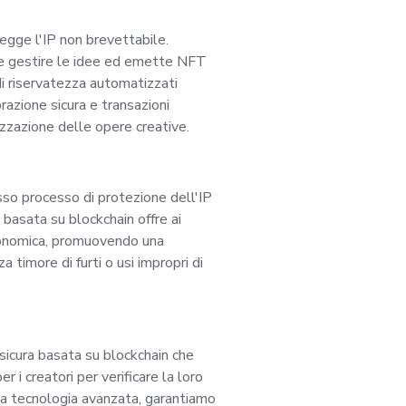
lementazione del mo
egge l'IP non brevettabile.
e e gestire le idee ed emette NFT
 sviluppo del prodot
di riservatezza automatizzati
orazione sicura e transazioni
e dei clienti, oltre 
zzazione delle opere creative.
ato a risolvere un p
so processo di protezione dell'IP
 basata su blockchain offre ai
 creatori, innovatori
 economica, promuovendo una
 timore di furti o usi impropri di
esto ruolo cruciale,
ata esperienza nell
sicura basata su blockchain che
 i creatori per verificare la loro
feribilmente nella s
una tecnologia avanzata, garantiamo