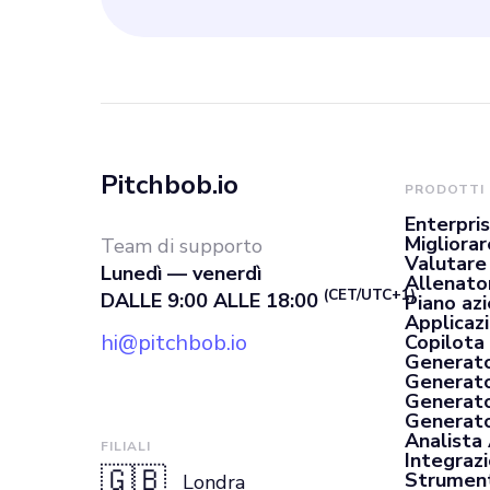
Pitchbob.io
PRODOTTI
Enterpri
Migliorar
Team di supporto
Valutare
Lunedì — venerdì
Allenato
(CET/UTC+1)
DALLE 9:00 ALLE 18:00
Piano az
Applicaz
hi@pitchbob.io
Copilota 
Generato
Generato
Generato
Generator
Analista
FILIALI
Integrazi
🇬🇧
Strument
Londra