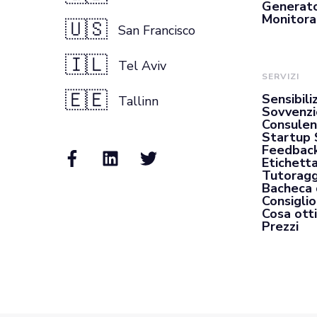
Generato
Monitora
🇺🇸
San Francisco
🇮🇱
Tel Aviv
SERVIZI
🇪🇪
Sensibili
Tallinn
Sovvenzi
Consulen
Startup 
Feedback
Etichett
Tutoragg
Bacheca 
Consiglio
Cosa otti
Prezzi