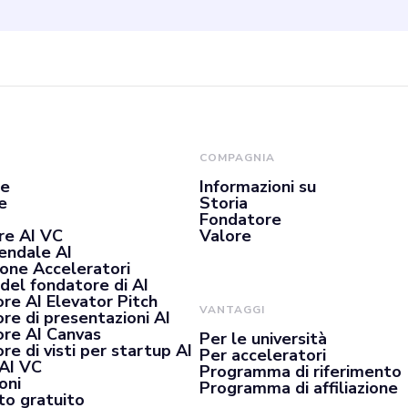
COMPAGNIA
se
Informazioni su
e
Storia
Fondatore
re AI VC
Valore
iendale AI
ione Acceleratori
del fondatore di AI
re AI Elevator Pitch
VANTAGGI
re di presentazioni AI
re AI Canvas
Per le università
e di visti per startup AI
Per acceleratori
 AI VC
Programma di riferimento
oni
Programma di affiliazione
o gratuito