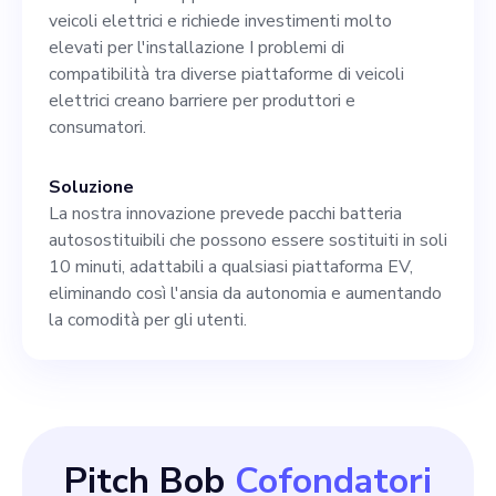
vantaggio competitivo in un
veicoli elettrici e richiede investimenti molto
mercato potenziale di 250
elevati per l'installazione I problemi di
compatibilità tra diverse piattaforme di veicoli
miliardi di dollari. Unitevi a
elettrici creano barriere per produttori e
E-Gen Energy, e insieme
consumatori.
Soluzione
La nostra innovazione prevede pacchi batteria
autosostituibili che possono essere sostituiti in soli
10 minuti, adattabili a qualsiasi piattaforma EV,
eliminando così l'ansia da autonomia e aumentando
la comodità per gli utenti.
Pitch Bob
Cofondatori