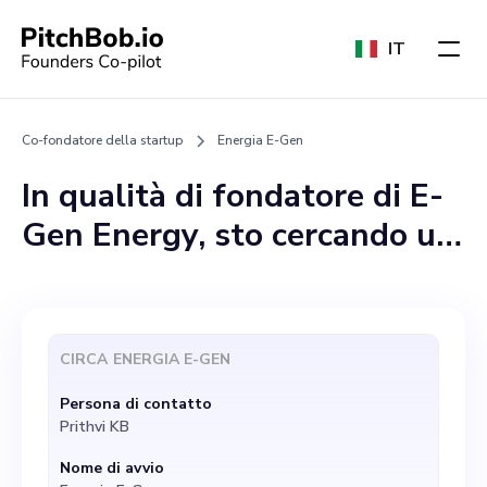
IT
Co-fondatore della startup
Energia E-Gen
In qualità di fondatore di E-
Gen Energy, sto cercando un
co-fondatore di grande
esperienza e dedito che si
unisca al nostro team
CIRCA
ENERGIA E-GEN
dinamico. Stiamo aprendo la
Persona di contatto
strada a una rivoluzione
Prithvi KB
nella tecnologia delle
Nome di avvio