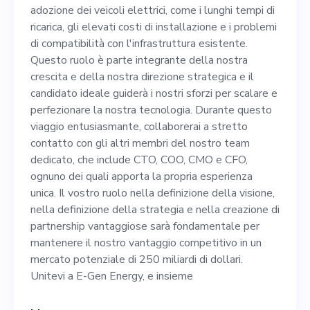
problemi di compatibilità
adozione dei veicoli elettrici, come i lunghi tempi di
con l'infrastruttura
ricarica, gli elevati costi di installazione e i problemi
di compatibilità con l'infrastruttura esistente.
esistente. Questo ruolo è
Questo ruolo è parte integrante della nostra
parte integrante della
crescita e della nostra direzione strategica e il
candidato ideale guiderà i nostri sforzi per scalare e
nostra crescita e della nostra
perfezionare la nostra tecnologia. Durante questo
direzione strategica e il
viaggio entusiasmante, collaborerai a stretto
contatto con gli altri membri del nostro team
candidato ideale guiderà i
dedicato, che include CTO, COO, CMO e CFO,
nostri sforzi per scalare e
ognuno dei quali apporta la propria esperienza
unica. Il vostro ruolo nella definizione della visione,
perfezionare la nostra
nella definizione della strategia e nella creazione di
tecnologia. Durante questo
partnership vantaggiose sarà fondamentale per
mantenere il nostro vantaggio competitivo in un
viaggio entusiasmante,
mercato potenziale di 250 miliardi di dollari.
collaborerai a stretto
Unitevi a E-Gen Energy, e insieme
contatto con gli altri membri