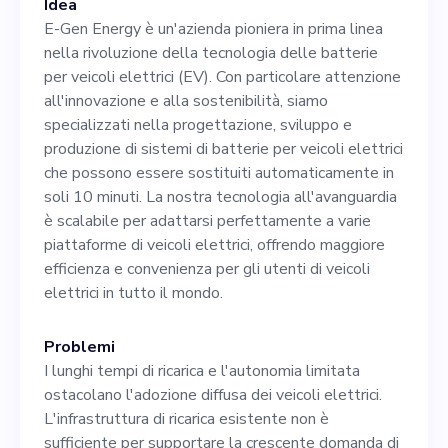
Idea
del nostro team dedicato,
E-Gen Energy è un'azienda pioniera in prima linea
che include CTO, COO, CMO
nella rivoluzione della tecnologia delle batterie
per veicoli elettrici (EV). Con particolare attenzione
e CFO, ognuno dei quali
all'innovazione e alla sostenibilità, siamo
apporta la propria
specializzati nella progettazione, sviluppo e
produzione di sistemi di batterie per veicoli elettrici
esperienza unica. Il vostro
che possono essere sostituiti automaticamente in
ruolo nella definizione della
soli 10 minuti. La nostra tecnologia all'avanguardia
è scalabile per adattarsi perfettamente a varie
visione, nella definizione
piattaforme di veicoli elettrici, offrendo maggiore
della strategia e nella
efficienza e convenienza per gli utenti di veicoli
elettrici in tutto il mondo.
creazione di partnership
vantaggiose sarà
Problemi
I lunghi tempi di ricarica e l'autonomia limitata
fondamentale per
ostacolano l'adozione diffusa dei veicoli elettrici.
mantenere il nostro
L'infrastruttura di ricarica esistente non è
sufficiente per supportare la crescente domanda di