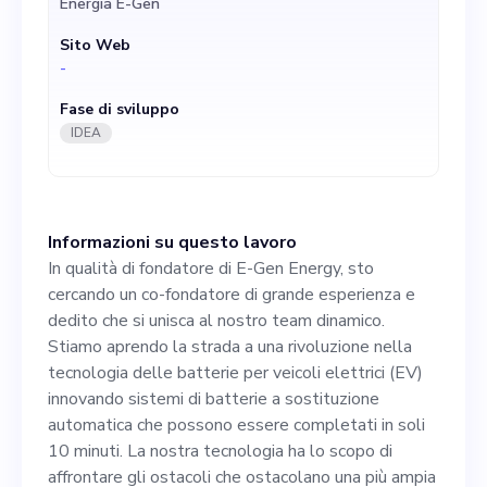
Energia E-Gen
batterie per veicoli elettrici
Sito Web
(EV) innovando sistemi di
-
batterie a sostituzione
Fase di sviluppo
automatica che possono
IDEA
essere completati in soli 10
minuti. La nostra tecnologia
Informazioni su questo lavoro
ha lo scopo di affrontare gli
In qualità di fondatore di E-Gen Energy, sto
ostacoli che ostacolano una
cercando un co-fondatore di grande esperienza e
dedito che si unisca al nostro team dinamico.
più ampia adozione dei
Stiamo aprendo la strada a una rivoluzione nella
veicoli elettrici, come i lunghi
tecnologia delle batterie per veicoli elettrici (EV)
innovando sistemi di batterie a sostituzione
tempi di ricarica, gli elevati
automatica che possono essere completati in soli
costi di installazione e i
10 minuti. La nostra tecnologia ha lo scopo di
affrontare gli ostacoli che ostacolano una più ampia