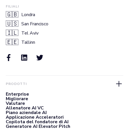
FILIALI
🇬🇧
Londra
🇺🇸
San Francisco
🇮🇱
Tel Aviv
🇪🇪
Tallinn
PRODOTTI
Enterprise
Migliorare
Valutare
Allenatore AI VC
Piano aziendale AI
Applicazione Acceleratori
Copilota del fondatore di AI
Generatore AI Elevator Pitch