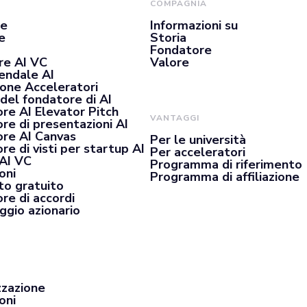
COMPAGNIA
se
Informazioni su
e
Storia
Fondatore
re AI VC
Valore
iendale AI
ione Acceleratori
del fondatore di AI
re AI Elevator Pitch
VANTAGGI
re di presentazioni AI
re AI Canvas
Per le università
e di visti per startup AI
Per acceleratori
 AI VC
Programma di riferimento
oni
Programma di affiliazione
o gratuito
re di accordi
ggio azionario
zzazione
oni