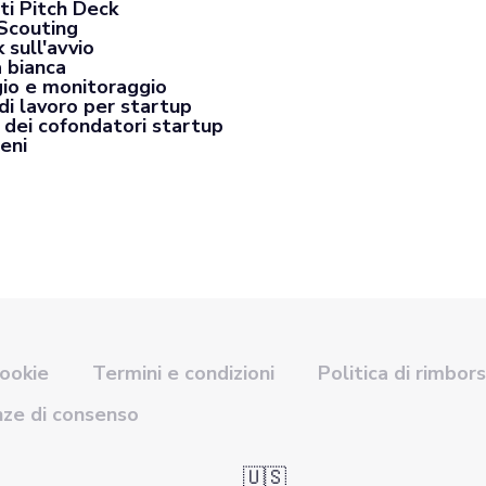
ti Pitch Deck
Scouting
 sull'avvio
a bianca
io e monitoraggio
di lavoro per startup
 dei cofondatori startup
eni
cookie
Termini e condizioni
Politica di rimbor
nze di consenso
🇺🇸