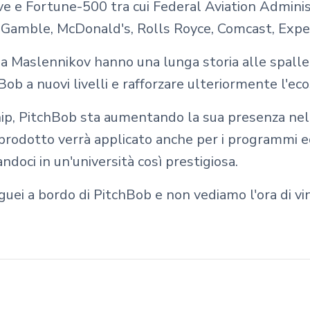
ve e Fortune-500 tra cui Federal Aviation Admini
 Gamble, McDonald's, Rolls Royce, Comcast, Exped
a Maslennikov hanno una lunga storia alle spalle: 
b a nuovi livelli e rafforzare ulteriormente l'eco
hip, PitchBob sta aumentando la sua presenza nell
o prodotto verrà applicato anche per i programmi e
doci in un'università così prestigiosa.
ei a bordo di PitchBob e non vediamo l'ora di vi