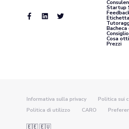
Consulen
Startup 
Feedback
Etichett
Tutoragg
Bacheca 
Consiglio
Cosa otti
Prezzi
Informativa sulla privacy
Politica sui 
Politica di utilizzo
CARO
Prefere
🇪🇪 🇪🇺