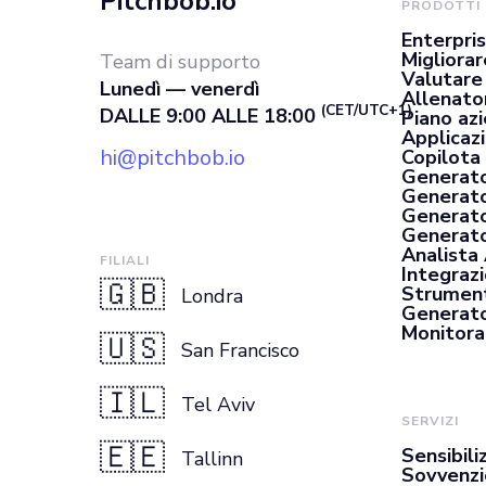
Pitchbob.io
PRODOTTI
Enterpri
Migliorar
Team di supporto
Valutare
Lunedì — venerdì
Allenato
(CET/UTC+1)
DALLE 9:00 ALLE 18:00
Piano az
Applicaz
hi@pitchbob.io
Copilota 
Generato
Generato
Generato
Generator
Analista
FILIALI
Integrazi
🇬🇧
Strument
Londra
Generato
Monitora
🇺🇸
San Francisco
🇮🇱
Tel Aviv
SERVIZI
🇪🇪
Sensibili
Tallinn
Sovvenzi