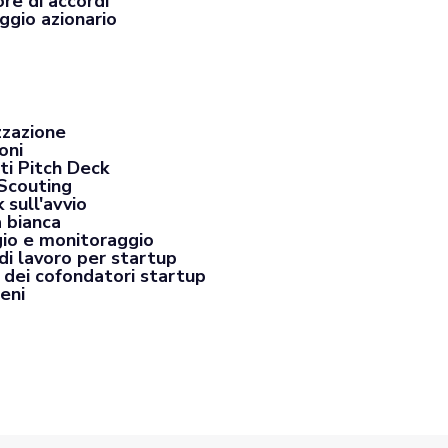
re di accordi
ggio azionario
zzazione
oni
ti Pitch Deck
Scouting
 sull'avvio
a bianca
io e monitoraggio
di lavoro per startup
 dei cofondatori startup
eni