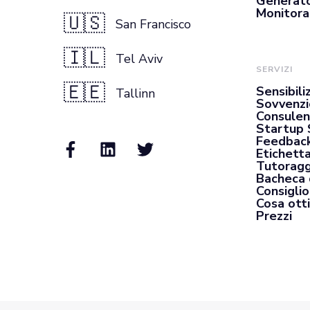
Generato
Monitora
🇺🇸
San Francisco
🇮🇱
Tel Aviv
SERVIZI
🇪🇪
Sensibili
Tallinn
Sovvenzi
Consulen
Startup 
Feedback
Etichett
Tutoragg
Bacheca 
Consiglio
Cosa otti
Prezzi