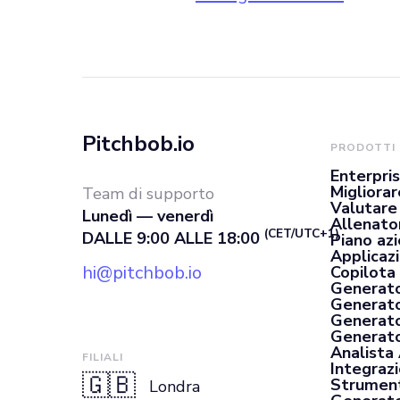
Pitchbob.io
PRODOTTI
Enterpri
Migliorar
Team di supporto
Valutare
Lunedì — venerdì
Allenato
(CET/UTC+1)
DALLE 9:00 ALLE 18:00
Piano az
Applicaz
hi@pitchbob.io
Copilota 
Generato
Generato
Generato
Generator
Analista
FILIALI
Integrazi
🇬🇧
Strument
Londra