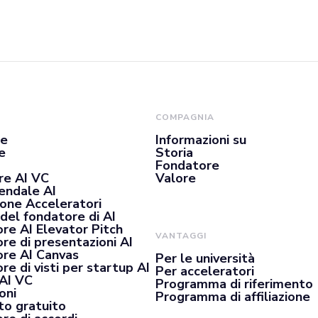
COMPAGNIA
se
Informazioni su
e
Storia
Fondatore
re AI VC
Valore
iendale AI
ione Acceleratori
del fondatore di AI
re AI Elevator Pitch
VANTAGGI
re di presentazioni AI
re AI Canvas
Per le università
e di visti per startup AI
Per acceleratori
 AI VC
Programma di riferimento
oni
Programma di affiliazione
o gratuito