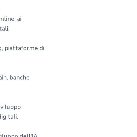
line, ai
ali.
g, piattaforme di
in, banche
sviluppo
gitali.
luppo dell'IA,