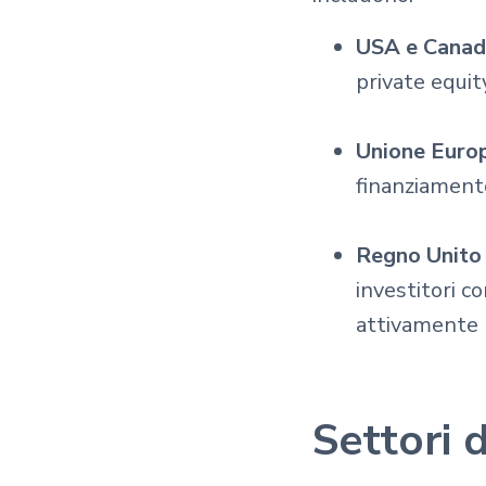
USA e Cana
private equity
Unione Euro
finanziamento
Regno Unito
investitori c
attivamente p
Settori 