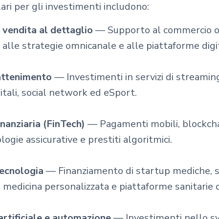
lari per gli investimenti includono:
vendita al dettaglio
— Supporto al commercio on
alle strategie omnicanale e alle piattaforme digit
attenimento
— Investimenti in servizi di streamin
itali, social network ed eSport.
nanziaria (FinTech)
— Pagamenti mobili, blockcha
ologie assicurative e prestiti algoritmici.
tecnologia
— Finanziamento di startup mediche, 
 medicina personalizzata e piattaforme sanitarie di
artificiale e automazione
— Investimenti nello svi