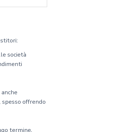
stitori:
le società
endimenti
a anche
i, spesso offrendo
ngo termine,