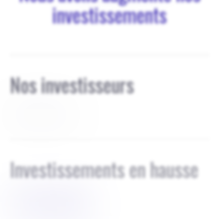
investissements
Nos investisseurs
aucun investisseur
Investissements en hausse
$
150 000$