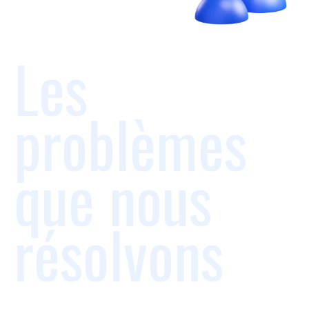
Les
problèmes
que nous
résolvons