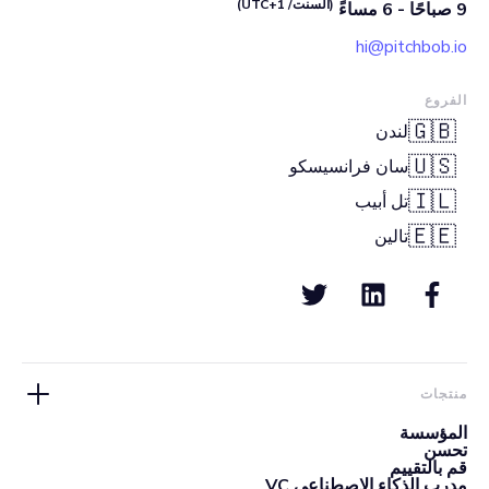
(السنت/ UTC+1)
9 صباحًا - 6 مساءً
hi@pitchbob.io
الفروع
🇬🇧
لندن
🇺🇸
سان فرانسيسكو
🇮🇱
تل أبيب
🇪🇪
تالين
منتجات
المؤسسة
تحسن
قم بالتقييم
مدرب الذكاء الاصطناعي VC