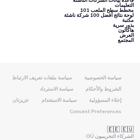
قاعدة بيانات الشركات الناشئة
التعليمات
مخطط سطح الملعب 101
لوحة نتائج أفضل 100 شركة ناشئة
مكتبة
بذور سرية
هاكاثون
العرض
المجتمع
سياسة الخصوصية
سياسة ملفات تعريف الارتباط
الشروط والأحكام
سياسة الاسترداد
إخلاء المسؤولية
سياسة الاستخدام
عزيزتان
Consent Preferences
🇪🇪 🇪🇺
الشركاء التخريبيون OÜ