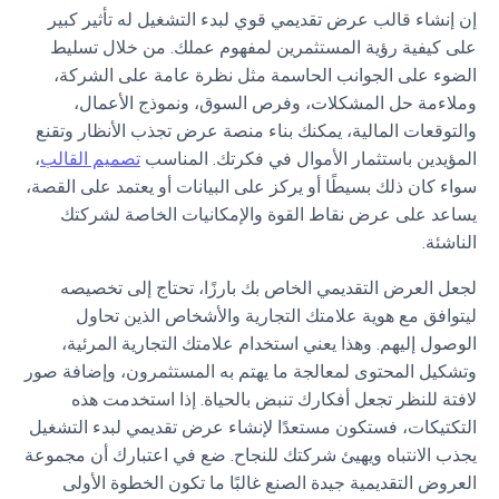
إن إنشاء قالب عرض تقديمي قوي لبدء التشغيل له تأثير كبير
على كيفية رؤية المستثمرين لمفهوم عملك. من خلال تسليط
الضوء على الجوانب الحاسمة مثل نظرة عامة على الشركة،
وملاءمة حل المشكلات، وفرص السوق، ونموذج الأعمال،
والتوقعات المالية، يمكنك بناء منصة عرض تجذب الأنظار وتقنع
المؤيدين باستثمار الأموال في فكرتك. المناسب
تصميم القالب
،
سواء كان ذلك بسيطًا أو يركز على البيانات أو يعتمد على القصة،
يساعد على عرض نقاط القوة والإمكانيات الخاصة لشركتك
الناشئة.
لجعل العرض التقديمي الخاص بك بارزًا، تحتاج إلى تخصيصه
ليتوافق مع هوية علامتك التجارية والأشخاص الذين تحاول
الوصول إليهم. وهذا يعني استخدام علامتك التجارية المرئية،
وتشكيل المحتوى لمعالجة ما يهتم به المستثمرون، وإضافة صور
لافتة للنظر تجعل أفكارك تنبض بالحياة. إذا استخدمت هذه
التكتيكات، فستكون مستعدًا لإنشاء عرض تقديمي لبدء التشغيل
يجذب الانتباه ويهيئ شركتك للنجاح. ضع في اعتبارك أن مجموعة
العروض التقديمية جيدة الصنع غالبًا ما تكون الخطوة الأولى