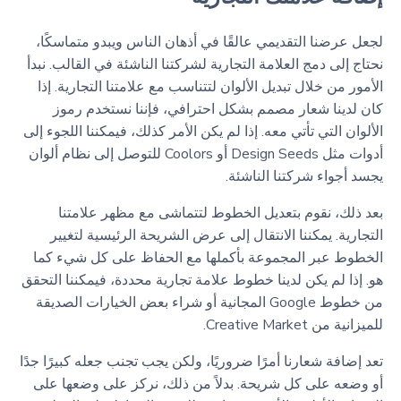
لجعل عرضنا التقديمي عالقًا في أذهان الناس ويبدو متماسكًا،
نحتاج إلى دمج العلامة التجارية لشركتنا الناشئة في القالب. نبدأ
الأمور من خلال تبديل الألوان لتتناسب مع علامتنا التجارية. إذا
كان لدينا شعار مصمم بشكل احترافي، فإننا نستخدم رموز
الألوان التي تأتي معه. إذا لم يكن الأمر كذلك، فيمكننا اللجوء إلى
أدوات مثل Design Seeds أو Coolors للتوصل إلى نظام ألوان
يجسد أجواء شركتنا الناشئة.
بعد ذلك، نقوم بتعديل الخطوط لتتماشى مع مظهر علامتنا
التجارية. يمكننا الانتقال إلى عرض الشريحة الرئيسية لتغيير
الخطوط عبر المجموعة بأكملها مع الحفاظ على كل شيء كما
هو. إذا لم يكن لدينا خطوط علامة تجارية محددة، فيمكننا التحقق
من خطوط Google المجانية أو شراء بعض الخيارات الصديقة
للميزانية من Creative Market.
تعد إضافة شعارنا أمرًا ضروريًا، ولكن يجب تجنب جعله كبيرًا جدًا
أو وضعه على كل شريحة. بدلاً من ذلك، نركز على وضعها على