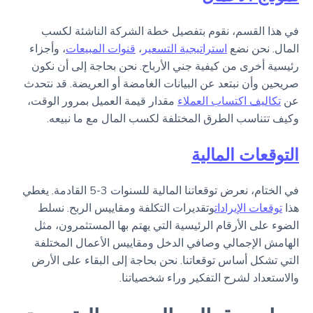
في هذا القسم، نقوم بتفصيل خطة الشركة الناشئة لكسب
المال. نحن نضع
استراتيجية التسعير
،
قنوات المبيعات
، وأجزاء
رئيسية أخرى من كيفية جني الأرباح. نحن بحاجة إلى أن نكون
صريحين وأن نبتعد عن البيانات الغامضة أو العريضة. قد نتحدث
عن
تكاليف اكتساب العملاء
مقدار قيمة العميل بمرور الوقت،
وكيف تتناسب الطرق المختلفة لكسب المال مع ما نبيعه.
التوقعات المالية
في الختام، نعرض توقعاتنا المالية للسنوات 3-5 القادمة. يغطي
هذا
توقعات الإيرادات
وتقديرات التكلفة ومقاييس الربح. نسلط
الضوء على الأرقام الرئيسية التي يهتم بها المستثمرون، مثل
الهامش الإجمالي وصافي الدخل ومقاييس الأعمال المختلفة
التي تشكل أساس توقعاتنا. نحن بحاجة إلى البقاء على الأرض
والاستعداد لشرح التفكير وراء شخصياتنا.