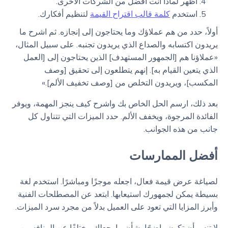
أظهر لماذا أنت أفضل من الشركات الأخرى.
استخدم
كلمة قالب اقتراح القيمة
لتنظيم أفكارك.
أولاً، حدد من هم عملاؤك وما يحتاجون إلى إنجازه. ثم اشرح ما
يريدون اكتسابه والصداع الذي يريدون تجنبه. على سبيل المثال،
«عملاؤنا هم [الجمهور المستهدف] الذين يحتاجون إلى [العمل
الذي يتعين القيام به]. إنهم يتطلعون إلى تحقيق [وصف
المكسب]، ويريدون التخلص من [وصف تخفيف الألم].»
بعد ذلك، ارسم الحل الخاص بك واشرح كيف ينجز المهمة، ويوفر
الفائدة المرجوة، ويخفف الألم. حدد الميزات التي تتناول كل
جانب من هذه الجوانب.
أفضل الممارسات
لصياغة عرض قيمة فعال، اجعله موجزًا ومباشرًا. استخدم لغة
بسيطة يمكن لجمهورك استيعابها. ابتعد عن المصطلحات الفنية
وأبرز المزايا التي تعود على العميل بدلاً من مجرد سرد الميزات.