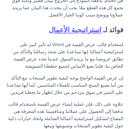
في الختام، يدفعنا النموذج إلى الخروج ببيان قصير ولكنه قوي
يجمع كل هذه القطع معًا. يجب أن يتحدث هذا البيان عما يريده
عملاؤنا ويوضح سبب كوننا الخيار الأفضل.
فوائد لـ
استراتيجية الأعمال
استخدام قالب عرض القيمة في Word له تأثير كبير على
استراتيجية أعمالنا. إنها تساعدنا على شحذ رسائلنا والتأكد من
تطابق عروضنا مع ما يريده السوق. عندما نحدد عرض القيمة
الخاص بنا، فإننا نضع الأساس لجميع خططنا التسويقية.
إن عرض القيمة الواضح يوجه كيفية تطوير المنتجات مع التأكد
من أننا نصنع المنتج المناسب للعملاء المناسبين. كما أنها تساعدنا
على التميز في سوق مزدحم من خلال إظهار ما يجعلنا فريدين.
علاوة على ذلك، فإن عملية إنشاء عرض القيمة باستخدام قالب
تدفعنا إلى الحصول على عملائنا ومنافسينا. هذه المعرفة هي
المفتاح لتشكيل استراتيجية أعمالنا الشاملة واتخاذ خيارات ذكية
حول كيفية تطوير المنتجات وتسويقها وبيعها.