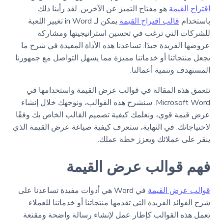
اقتراح القيمة
هو مفتاح التميز عن الآخرين. لقد رأينا ذلك
باستخدام
قالب اقتراح القيمة
يمكن لـ in Word تغيير اللعبة
للشركات التي ترغب في تحسين استراتيجيتها ومشاركة
عروضها الفريدة جيدًا. تساعدنا هذه الأداة المفيدة في شرح ما
يجعل منتجاتنا أو خدماتنا مميزة مما يسهل التواصل مع جمهورنا
المستهدف وتنمية أعمالنا.
تتعمق هذه المقالة في قوالب عرض القيمة واستخدامها في
Microsoft Word. سنشرح هذه القوالب، ونوجهك خلال إنشاء
عرض قيمة قوي، ونعلمك كيفية تصميم القالب الخاص بك وفقًا
لاحتياجاتك. في النهاية، ستعرف كيفية صياغة عرض القيمة الذي
ينقر على عملائك ويعزز خطة عملك.
فهم قوالب عرض القيمة
قوالب عرض القيمة
في Word هي أدوات مفيدة تساعدنا على
شرح الفوائد الفريدة التي تقدمها منتجاتنا أو خدماتنا للعملاء.
تعمل هذه القوالب كإطار عمل لإنشاء رسالة واضحة ومقنعة