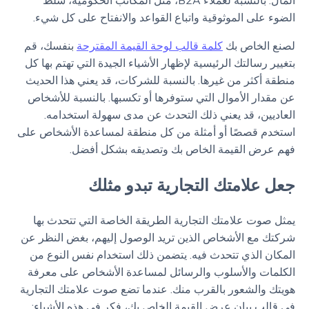
المال. بالنسبة لعملاء B2A، مثل المكاتب الحكومية، سلط
الضوء على الموثوقية واتباع القواعد والانفتاح على كل شيء.
لصنع الخاص بك
كلمة قالب لوحة القيمة المقترحة
بنفسك، قم
بتغيير رسالتك الرئيسية لإظهار الأشياء الجيدة التي تهتم بها كل
منطقة أكثر من غيرها. بالنسبة للشركات، قد يعني هذا الحديث
عن مقدار الأموال التي ستوفرها أو تكسبها. بالنسبة للأشخاص
العاديين، قد يعني ذلك التحدث عن مدى سهولة استخدامه.
استخدم قصصًا أو أمثلة من كل منطقة لمساعدة الأشخاص على
فهم عرض القيمة الخاص بك وتصديقه بشكل أفضل.
جعل علامتك التجارية تبدو مثلك
يمثل صوت علامتك التجارية الطريقة الخاصة التي تتحدث بها
شركتك مع الأشخاص الذين تريد الوصول إليهم، بغض النظر عن
المكان الذي تتحدث فيه. يتضمن ذلك استخدام نفس النوع من
الكلمات والأسلوب والرسائل لمساعدة الأشخاص على معرفة
هويتك والشعور بالقرب منك. عندما تضع صوت علامتك التجارية
في قالب بيان عرض القيمة الخاص بك، فكر في هذه الأشياء: