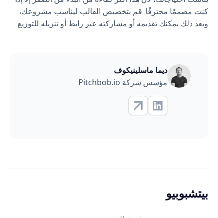
كنت مصممًا محترفًا. قم بتخصيص القالب ليناسب مشروعك،
وبعد ذلك يمكنك تقديمه أو مشاركته عبر رابط أو تنزيله للتوزيع.
ديما ماسلينيكوف
مؤسس شركة Pitchbob.io
بيتشبوبيو