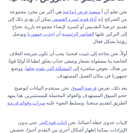
نحن نعلم أن أ
منصة عرض إبداعية
هي أكثر من مجرد مجموعة
من الشرائح. إنه
أداة قوية لسرد القصص
يمكن أن يؤدي ذلك إلى
تقديم عرضنا التقديمي أو كسره. لإنشاء مجموعة بارزة، نحتاج
إلى التركيز عليها
العناصر الرئيسية
أن
اجذب جمهورنا
ونوصل
رؤيتنا بشكل فعال.
أولاً، نحن بحاجة إلى تثبيت فتحتنا. يجب أن تكون شريحة الغلاف
الخاصة بنا مصقولة بشعار وصفي جذاب يخلق انطباعًا أوليًا قويًا.
من هناك، نغوص مباشرة إلى
المشكلة التي نقوم بحلها
، ووضع
جمهورنا في مكان العميل المستهدف.
بعد ذلك، نعرض
فرصة السوق
. نحن نستخدم البيانات لتوضيح
حجم السوق المستهدف والعوائد المحتملة للمستثمرين. هذا يمهد
الطريق لتقديم منتجنا، وتسليط الضوء عليه
ميزات وفوائد فريدة
.
لإثبات جدوى خطة أعمالنا، نحن
إثبات قوة الجر
. حتى بدون
الإيرادات، يمكننا إظهار أشكال أخرى من التقدم. أخيرًا، نخصص