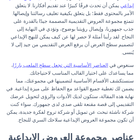
إبداعي
يمكن أن تحدث فرقًا كبيرًا عند تقديم أفكارنا. لا يتعلق
الأمر بالمحتوى فقط؛ بل يتعلق بكيفية تغليف رسالتنا وإيصالها.
تتمتع مجموعة العروض التقديمية المصممة جيدًا بالقدرة على
جذب جمهورنا، وإيصال رؤيتنا بوضوح، وتؤدي في النهاية إلى
النجاح. لقد رأينا أمثلة لا حصر لها عن كيف يمكن للنهج الإبداعي
لتصميم سطح العرض أن يرفع العرض التقديمي من جيد إلى لا
يُنسى.
سنغوص في
العناصر الأساسية التي تجعل سطح الملعب بارزًا
،
مما يساعدك على اختيار القالب المناسب لاحتياجاتك.
سنستكشف الأقسام الأساسية لتضمينها في مجموعتك، مما
يضمن لك تغطية جميع القواعد مع الحفاظ على ميزة إبداعية. في
نهاية هذه المقالة، ستكون لديك الأدوات والرؤى لتحويل عرضك
التقديمي إلى قصة مقنعة تلقى صدى لدى جمهورك. سواء كنت
شركة ناشئة تبحث عن تمويل أو شركة تروج لفكرة جديدة، يمكن
أن تكون مجموعة العروض الإبداعية سلاحك السري للنجاح.
عناصر مجموعة العروض الإبداعية