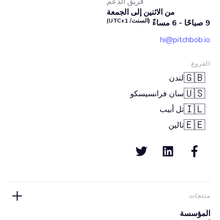
فريق الدعم
من الاثنين إلى الجمعة
(السنت/ UTC+1)
9 صباحًا - 6 مساءً
hi@pitchbob.io
الفروع
🇬🇧
لندن
🇺🇸
سان فرانسيسكو
🇮🇱
تل أبيب
🇪🇪
تالين
منتجات
المؤسسة