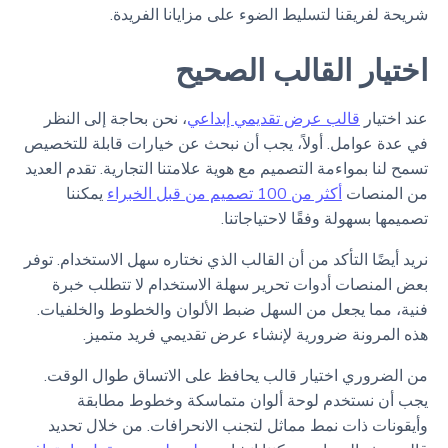
شريحة لفريقنا لتسليط الضوء على مزايانا الفريدة.
اختيار القالب الصحيح
عند اختيار
قالب عرض تقديمي إبداعي
، نحن بحاجة إلى النظر
في عدة عوامل. أولاً، يجب أن نبحث عن خيارات قابلة للتخصيص
تسمح لنا بمواءمة التصميم مع هوية علامتنا التجارية. تقدم العديد
من المنصات
أكثر من 100 تصميم من قبل الخبراء
يمكننا
تصميمها بسهولة وفقًا لاحتياجاتنا.
نريد أيضًا التأكد من أن القالب الذي نختاره سهل الاستخدام. توفر
بعض المنصات أدوات تحرير سهلة الاستخدام لا تتطلب خبرة
فنية، مما يجعل من السهل ضبط الألوان والخطوط والخلفيات.
هذه المرونة ضرورية لإنشاء عرض تقديمي فريد متميز.
من الضروري اختيار قالب يحافظ على الاتساق طوال الوقت.
يجب أن نستخدم لوحة ألوان متماسكة وخطوط مطابقة
وأيقونات ذات نمط مماثل لتجنب الانحرافات. من خلال تحديد