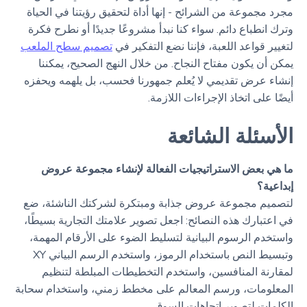
مجرد مجموعة من الشرائح - إنها أداة لتحقيق رؤيتنا في الحياة
وترك انطباع دائم. سواء كنا نبدأ مشروعًا جديدًا أو نطرح فكرة
لتغيير قواعد اللعبة، فإننا نضع التفكير في
تصميم سطح الملعب
يمكن أن يكون مفتاح النجاح. من خلال النهج الصحيح، يمكننا
إنشاء عرض تقديمي لا يُعلم جمهورنا فحسب، بل يلهمه ويحفزه
أيضًا على اتخاذ الإجراءات اللازمة.
الأسئلة الشائعة
ما هي بعض الاستراتيجيات الفعالة لإنشاء مجموعة عروض
إبداعية؟
لتصميم مجموعة عروض جذابة ومبتكرة لشركتك الناشئة، ضع
في اعتبارك هذه النصائح: اجعل تصوير علامتك التجارية بسيطًا،
واستخدم الرسوم البيانية لتسليط الضوء على الأرقام المهمة،
وتبسيط النص باستخدام الرموز، واستخدم الرسم البياني XY
لمقارنة المنافسين، واستخدم التخطيطات المبلطة لتنظيم
المعلومات، ورسم المعالم على مخطط زمني، واستخدام سحابة
الكلمات لتصوير اتجاهات السوق.