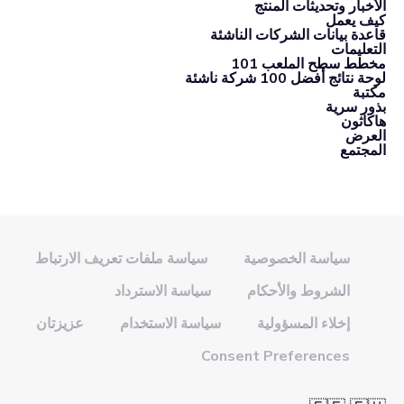
الأخبار وتحديثات المنتج
كيف يعمل
قاعدة بيانات الشركات الناشئة
التعليمات
مخطط سطح الملعب 101
لوحة نتائج أفضل 100 شركة ناشئة
مكتبة
بذور سرية
هاكاثون
العرض
المجتمع
سياسة الخصوصية
سياسة ملفات تعريف الارتباط
الشروط والأحكام
سياسة الاسترداد
إخلاء المسؤولية
سياسة الاستخدام
عزيزتان
Consent Preferences