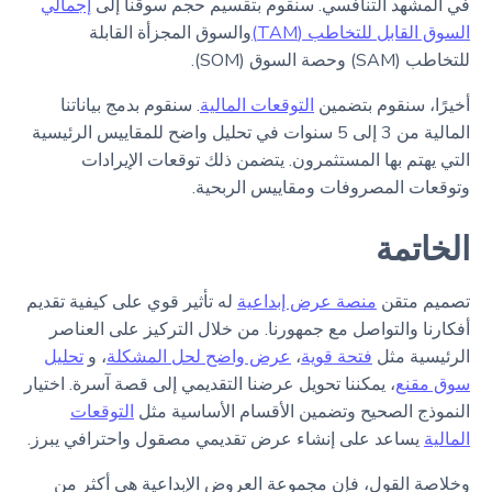
في المشهد التنافسي. سنقوم بتقسيم حجم سوقنا إلى
إجمالي
السوق القابل للتخاطب (TAM)
والسوق المجزأة القابلة
للتخاطب (SAM) وحصة السوق (SOM).
أخيرًا، سنقوم بتضمين
التوقعات المالية
. سنقوم بدمج بياناتنا
المالية من 3 إلى 5 سنوات في تحليل واضح للمقاييس الرئيسية
التي يهتم بها المستثمرون. يتضمن ذلك توقعات الإيرادات
وتوقعات المصروفات ومقاييس الربحية.
الخاتمة
تصميم متقن
منصة عرض إبداعية
له تأثير قوي على كيفية تقديم
أفكارنا والتواصل مع جمهورنا. من خلال التركيز على العناصر
الرئيسية مثل
فتحة قوية
،
عرض واضح لحل المشكلة
، و
تحليل
سوق مقنع
، يمكننا تحويل عرضنا التقديمي إلى قصة آسرة. اختيار
النموذج الصحيح وتضمين الأقسام الأساسية مثل
التوقعات
المالية
يساعد على إنشاء عرض تقديمي مصقول واحترافي يبرز.
وخلاصة القول، فإن مجموعة العروض الإبداعية هي أكثر من