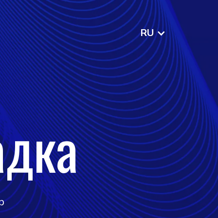
RU
адка
р