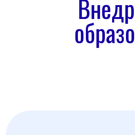
Внедр
образо