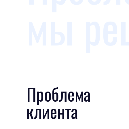
мы ре
Проблема
клиента