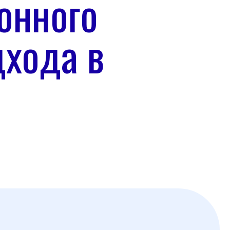
онного
дхода в