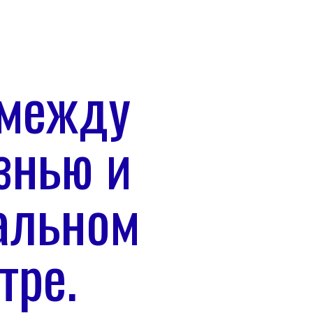
 между
знью и
альном
тре.