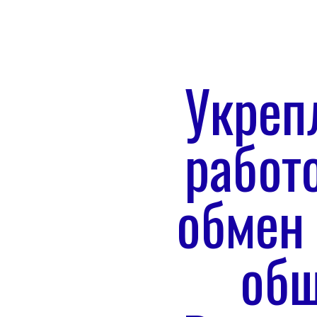
Укреп
работ
обмен
общ