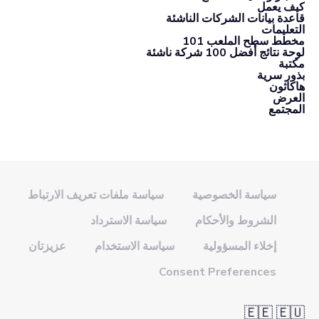
كيف يعمل
قاعدة بيانات الشركات الناشئة
التعليمات
مخطط سطح الملعب 101
لوحة نتائج أفضل 100 شركة ناشئة
مكتبة
بذور سرية
هاكاثون
العرض
المجتمع
سياسة الخصوصية
سياسة ملفات تعريف الارتباط
الشروط والأحكام
سياسة الاسترداد
إخلاء المسؤولية
سياسة الاستخدام
عزيزتان
Consent Preferences
🇪🇪 🇪🇺