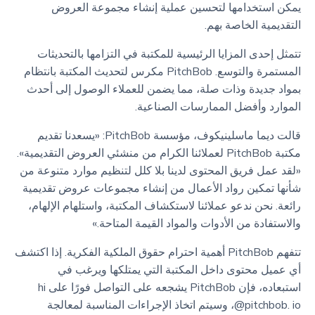
يمكن استخدامها لتحسين عملية إنشاء مجموعة العروض
التقديمية الخاصة بهم.
تتمثل إحدى المزايا الرئيسية للمكتبة في التزامها بالتحديثات
المستمرة والتوسع. PitchBob مكرس لتحديث المكتبة بانتظام
بمواد جديدة وذات صلة، مما يضمن للعملاء الوصول إلى أحدث
الموارد وأفضل الممارسات الصناعية.
قالت ديما ماسلينيكوف، مؤسسة PitchBob: «يسعدنا تقديم
مكتبة PitchBob لعملائنا الكرام من منشئي العروض التقديمية».
«لقد عمل فريق المحتوى لدينا بلا كلل لتنظيم موارد متنوعة من
شأنها تمكين رواد الأعمال من إنشاء مجموعات عروض تقديمية
رائعة. نحن ندعو عملائنا لاستكشاف المكتبة، واستلهام الإلهام،
والاستفادة من الأدوات والمواد القيمة المتاحة.»
تتفهم PitchBob أهمية احترام حقوق الملكية الفكرية. إذا اكتشف
أي عميل محتوى داخل المكتبة التي يمتلكها ويرغب في
استبعاده، فإن PitchBob يشجعه على التواصل فورًا على hi
@pitchbob. io، وسيتم اتخاذ الإجراءات المناسبة لمعالجة