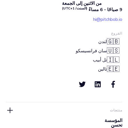
من الاثنين إلى الجمعة
(السنت/ UTC+1)
9 صباحًا - 6 مساءً
hi@pitchbob.io
الفروع
🇬🇧
لندن
🇺🇸
سان فرانسيسكو
🇮🇱
تل أبيب
🇪🇪
تالين
منتجات
المؤسسة
تحسن