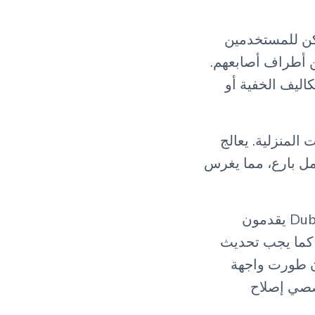
س. يمكن للمستخدمين
ن أطراف أصابعهم.
اليف الخفية أو
 المنزلية. يعالج
عامل بارع، مما يغرس
في حين أن سوق الإمارات العربية المتحدة يضم لاعبين مثل Justlife و Dubizzle يقدمون
 كما يجب تحديث
 Fixxers في السوق، بعد أن طورت واجهة
صصي إصلاح