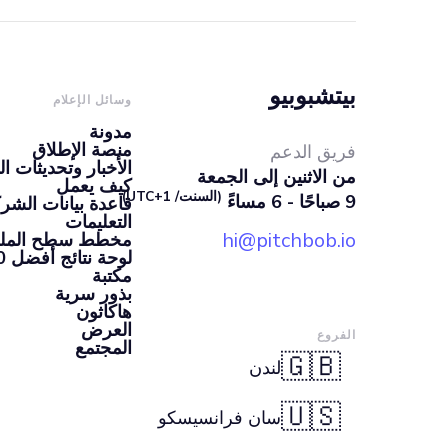
بيتشبوبيو
وسائل الإعلام
مدونة
منصة الإطلاق
فريق الدعم
الأخبار وتحديثات ال
من الاثنين إلى الجمعة
كيف يعمل
(السنت/ UTC+1)
9 صباحًا - 6 مساءً
قاعدة بيانات الشرك
التعليمات
hi@pitchbob.io
مخطط سطح الملعب 
لوحة نتائج أفضل 100 شركة ناشئة
مكتبة
بذور سرية
هاكاثون
العرض
الفروع
المجتمع
🇬🇧
لندن
🇺🇸
سان فرانسيسكو