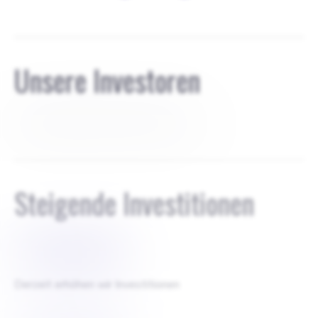
Unsere Investoren
Aktienrunde 530.000€, 15% Aktien
Steigende Investitionen
$
1000000
Derzeit erhöhen wir Investitionen