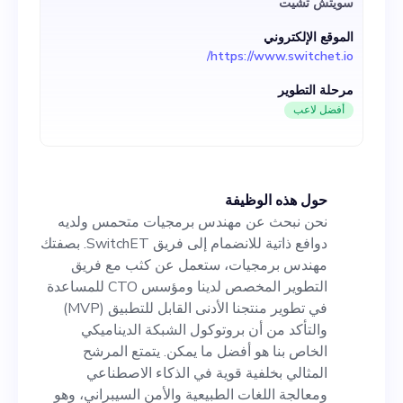
سويتش تشيت
والتأكد من أن بروتوكول الشبكة
الموقع الإلكتروني
الديناميكي الخاص بنا هو أفضل ما
https://www.switchet.io/
يمكن. يتمتع المرشح المثالي
مرحلة التطوير
بخلفية قوية في الذكاء الاصطناعي
أفضل لاعب
ومعالجة اللغات الطبيعية والأمن
السيبراني، وهو متحمس للعمل
حول هذه الوظيفة
في بيئة تقنية مدمرة تتحدى الوضع
نحن نبحث عن مهندس برمجيات متحمس ولديه
الراهن. هذه فرصة فريدة
دوافع ذاتية للانضمام إلى فريق SwitchET. بصفتك
مهندس برمجيات، ستعمل عن كثب مع فريق
للانضمام إلى شركة ناشئة سريعة
التطوير المخصص لدينا ومؤسس CTO للمساعدة
النمو، مما يرفع من تجربة
في تطوير منتجنا الأدنى القابل للتطبيق (MVP)
والتأكد من أن بروتوكول الشبكة الديناميكي
السحابة للشركات من الدرجة
الخاص بنا هو أفضل ما يمكن. يتمتع المرشح
الأولى والمستخدمين المنزليين
المثالي بخلفية قوية في الذكاء الاصطناعي
ومعالجة اللغات الطبيعية والأمن السيبراني، وهو