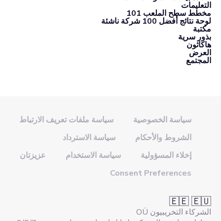
التعليمات
مخطط سطح الملعب 101
لوحة نتائج أفضل 100 شركة ناشئة
مكتبة
بذور سرية
هاكاثون
العرض
المجتمع
سياسة الخصوصية
سياسة ملفات تعريف الارتباط
الشروط والأحكام
سياسة الاسترداد
إخلاء المسؤولية
سياسة الاستخدام
عزيزتان
Consent Preferences
🇪🇪 🇪🇺
الشركاء التخريبيون OÜ