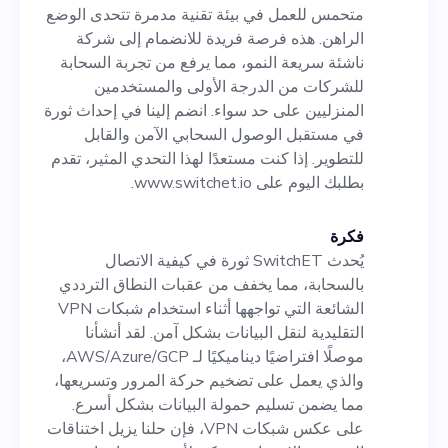
على حد سواء. انضم إلينا في
متحمس للعمل في بيئة تقنية مدمرة تتحدى الوضع
إحداث ثورة في مستقبل الوصول
الراهن. هذه فرصة فريدة للانضمام إلى شركة
ناشئة سريعة النمو، مما يرفع من تجربة السحابة
السحابي الآمن والقابل للتطوير.
للشركات من الدرجة الأولى والمستخدمين
إذا كنت مستعدًا لهذا التحدي
المنزليين على حد سواء. انضم إلينا في إحداث ثورة
في مستقبل الوصول السحابي الآمن والقابل
المثير، تقدم بطلبك اليوم على
للتطوير. إذا كنت مستعدًا لهذا التحدي المثير، تقدم
www.switchet.io.
بطلبك اليوم على www.switchet.io.
فكرة
يُحدث SwitchET ثورة في كيفية الاتصال
بالسحابة، مما يخفف من عقبات النطاق الترددي
الشائعة التي تواجهها أثناء استخدام شبكات VPN
التقليدية لنقل البيانات بشكل آمن. لقد أنشأنا
موصلًا افتراضيًا ديناميكيًا لـ AWS/Azure/GCP،
والذي يعمل على تضخيم حركة المرور وتسريعها،
مما يضمن تسليم حمولة البيانات بشكل أسرع.
على عكس شبكات VPN، فإن حلنا يزيل اختناقات