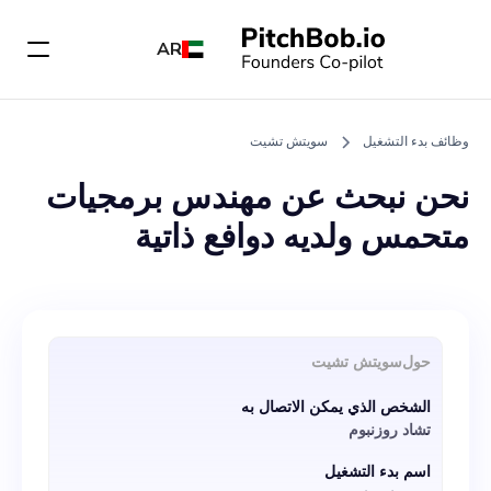
AR
وظائف بدء التشغيل
سويتش تشيت
نحن نبحث عن مهندس برمجيات
متحمس ولديه دوافع ذاتية
للانضمام إلى فريق SwitchET.
بصفتك مهندس برمجيات، ستعمل
عن كثب مع فريق التطوير
حول
سويتش تشيت
المخصص لدينا ومؤسس CTO
الشخص الذي يمكن الاتصال به
للمساعدة في تطوير منتجنا
تشاد روزنبوم
الأدنى القابل للتطبيق (MVP)
اسم بدء التشغيل