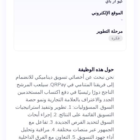
كيو ار باي
التسويق القائمة على النتائج. 2.
الموقع الإلكتروني
إجراء أبحاث السوق لتحديد
-
الفرص الجديدة. 3. تفاعل مع
مرحلة التطوير
الجمهور عبر منصات مختلفة. 4.
فكرة
مراقبة وتحليل أداء جهود
التسويق. 5. التعاون مع الفرق
حول هذه الوظيفة
الداخلية لضمان اتساق العلامة
نحن نبحث عن أخصائي تسويق ديناميكي للانضمام
التجارية. المؤهلات: 1. خبرة مثبتة
إلى فريقنا المتنامي في QRPay. سيلعب المرشح
الناجح دورًا رئيسيًا في دفع اكتساب المستخدمين
في دور مماثل. 2. الإلمام بمنصات
الجدد والاعتراف بالعلامة التجارية ونمو حصة
وممارسات التسويق المختلفة. 3.
السوق. المسؤوليات: 1. تطوير وتنفيذ استراتيجيات
التسويق القائمة على النتائج. 2. إجراء أبحاث
مهارات اتصال وتنظيمية استثنائية.
السوق لتحديد الفرص الجديدة. 3. تفاعل مع
4. مستوى عالٍ من الإبداع
الجمهور عبر منصات مختلفة. 4. مراقبة وتحليل
أداء جهود التسويق. 5. التعاون مع الفرق الداخلية