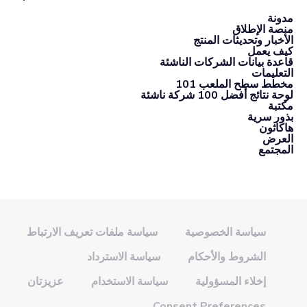
مدونة
منصة الإطلاق
الأخبار وتحديثات المنتج
كيف يعمل
قاعدة بيانات الشركات الناشئة
التعليمات
مخطط سطح الملعب 101
لوحة نتائج أفضل 100 شركة ناشئة
مكتبة
بذور سرية
هاكاثون
العرض
المجتمع
سياسة الخصوصية
سياسة ملفات تعريف الارتباط
الشروط والأحكام
سياسة الاسترداد
إخلاء المسؤولية
سياسة الاستخدام
عزيزتان
Consent Preferences