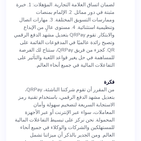
والابتكار. تقوم QRPay بتعديل
لضمان اتساق العلامة التجارية. المؤهلات: 1. خبرة
مشهد الدفع الرقمي وتصبح رائدة
مثبتة في دور مماثل. 2. الإلمام بمنصات
وممارسات التسويق المختلفة. 3. مهارات اتصال
عالميًا في المدفوعات القائمة
وتنظيمية استثنائية. 4. مستوى عالٍ من الإبداع
على QR. كجزء من فريق
والابتكار. تقوم QRPay بتعديل مشهد الدفع الرقمي
وتصبح رائدة عالميًا في المدفوعات القائمة على
QRPay، ستتاح لك الفرصة
QR. كجزء من فريق QRPay، ستتاح لك الفرصة
للمساهمة في حل يغير قواعد
للمساهمة في حل يغير قواعد اللعبة والتأثير على
التفاعلات المالية في جميع أنحاء العالم.
اللعبة والتأثير على التفاعلات
المالية في جميع أنحاء العالم.
فكرة
من المقرر أن تقوم شركتنا الناشئة، QRPay،
بتعديل مشهد الدفع الرقمي، باستخدام تقنية رمز
الاستجابة السريعة لتضخيم سهولة وأمان
المعاملات، سواء عبر الإنترنت أو عبر الأجهزة
المحمولة. نحن نركز على تبسيط التفاعلات المالية
للمستهلكين والشركات والوكلاء في جميع أنحاء
العالم. ومن الجدير بالذكر أن ميزاتنا تشمل