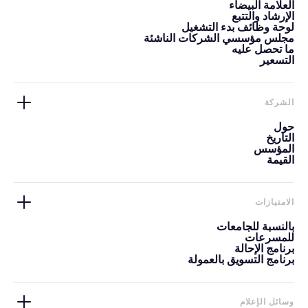
العلامة البيضاء
الإرشاد والتتبع
لوحة وظائف بدء التشغيل
مجلس مؤسسي الشركات الناشئة
ما تحصل عليه
التسعير
الشركة
حول
التاريخ
المؤسس
القيمة
الامتيازات
بالنسبة للجامعات
للمسرعات
برنامج الإحالة
برنامج التسويق بالعمولة
وسائل الإعلام