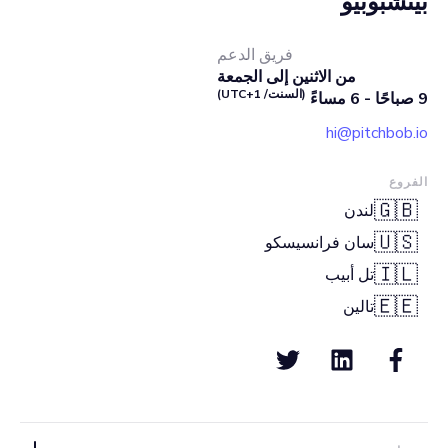
بيتشبوبيو
فريق الدعم
من الاثنين إلى الجمعة
(السنت/ UTC+1)
9 صباحًا - 6 مساءً
hi@pitchbob.io
الفروع
🇬🇧
لندن
🇺🇸
سان فرانسيسكو
🇮🇱
تل أبيب
🇪🇪
تالين