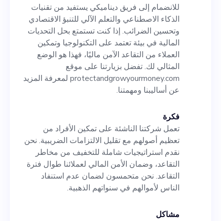
المثالي لك. تفضل بزيارتنا على موقع
للانضمام إلى فريق ديناميكي يستفيد من تقنيات
protectandgrowyourmoney.com
الذكاء الاصطناعي والتعلم الآلي للتنبؤ الاقتصادي
وتحسين الضرائب. إذا كنت تستمتع بحل التحديات
لمعرفة المزيد عن أساليبنا ومهمتنا.
المالية في بيئة تعتمد على التكنولوجيا وتمكين
العملاء من التقاعد الآمن ماليًا، فهذا هو الوضع
المثالي لك. تفضل بزيارتنا على موقع
protectandgrowyourmoney.com لمعرفة المزيد
عن أساليبنا ومهمتنا.
فكرة
تعمل شركتنا الناشئة على تمكين الأفراد من
تعظيم أصولهم مع تقليل الالتزامات الضريبية. نحن
نقدم استراتيجيات شاملة للتخفيف من مخاطر
التقاعد، وضمان الأمن المالي لعملائنا طوال فترة
التقاعد. نحن متحمسون لضمان عدم استنفاد
الناس لأموالهم في سنواتهم الذهبية.
مشاكل