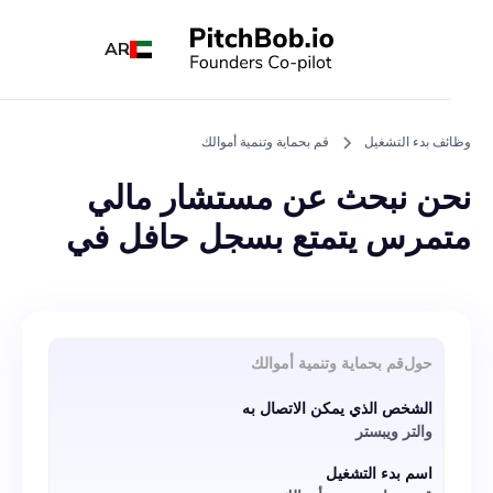
AR
وظائف بدء التشغيل
قم بحماية وتنمية أموالك
نحن نبحث عن مستشار مالي
متمرس يتمتع بسجل حافل في
التخطيط للتقاعد وإدارة الثروات
لشركتنا الناشئة «حماية أموالك
وتنميتها». سيكون المرشح الناجح
حول
قم بحماية وتنمية أموالك
مسؤولاً عن تطوير وتنفيذ
الشخص الذي يمكن الاتصال به
استراتيجيات مالية فعالة، والتعامل مع
والتر ويبستر
محافظ العملاء، والشراكة معهم
اسم بدء التشغيل