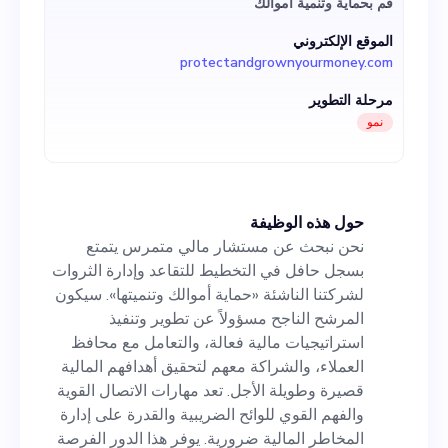
قم بحماية وتنمية أموالك
لتحقيق أهدافهم المالية قصيرة
الموقع الإلكتروني
وطويلة الأجل. تعد مهارات الاتصال
protectandgrownyourmoney.com
القوية والفهم القوي للوائح الضريبية
مرحلة التطوير
والقدرة على إدارة المخاطر المالية
نمو
ضرورية. يوفر هذا الدور الفرصة
للانضمام إلى فريق ديناميكي يستفيد
حول هذه الوظيفة
من تقنيات الذكاء الاصطناعي والتعلم
نحن نبحث عن مستشار مالي متمرس يتمتع
الآلي للتنبؤ الاقتصادي وتحسين
بسجل حافل في التخطيط للتقاعد وإدارة الثروات
لشركتنا الناشئة «حماية أموالك وتنميتها». سيكون
الضرائب. إذا كنت تستمتع بحل
المرشح الناجح مسؤولاً عن تطوير وتنفيذ
التحديات المالية في بيئة تعتمد على
استراتيجيات مالية فعالة، والتعامل مع محافظ
العملاء، والشراكة معهم لتحقيق أهدافهم المالية
التكنولوجيا وتمكين العملاء من
قصيرة وطويلة الأجل. تعد مهارات الاتصال القوية
التقاعد الآمن ماليًا، فهذا هو الوضع
والفهم القوي للوائح الضريبية والقدرة على إدارة
المخاطر المالية ضرورية. يوفر هذا الدور الفرصة