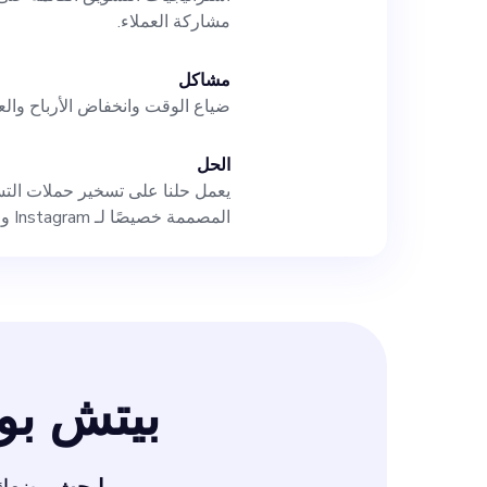
الهدف - مهار
مشاركة العملاء.
مشاكل
بالتواصل -
ضياع الوقت وانخفاض الأرباح والعل
على ا
الحل
يعمل حلنا على تسخير حملات التس
التشغيل تثير حماس
المصممة خصيصًا لـ Instagram و TikTok، لتعزيز رؤية العلامة التجارية والأرباح.
كبرى على وسائل ا
إلى فريق Insta-tik - حيث نتغلب على التكنولوجيا الرقمية
بيتش ب