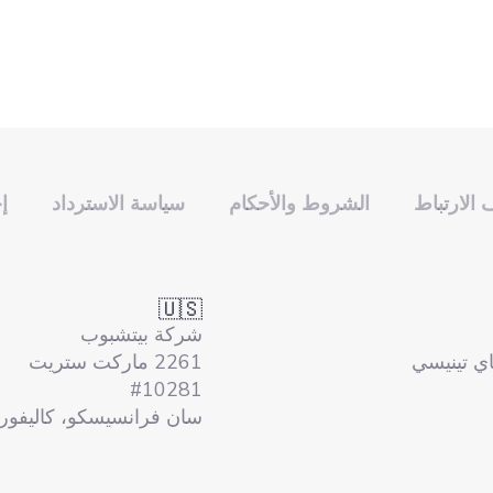
الارتباط
الشروط والأحكام
سياسة الاسترداد
إ
🇺🇸
شركة بيتشبوب
ماي تينيسي
2261 ماركت ستريت
#10281
سان فرانسيسكو، كاليفورنيا 14