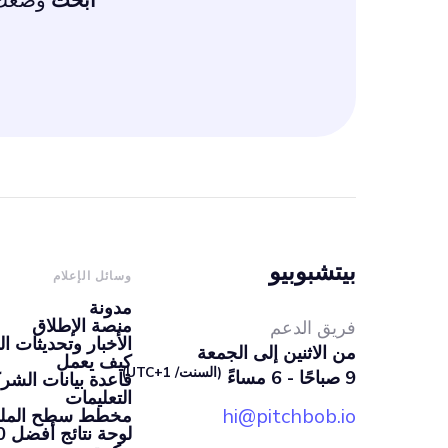
ابحث
وضعك ا
بيتشبوبيو
وسائل الإعلام
مدونة
منصة الإطلاق
فريق الدعم
الأخبار وتحديثات ال
من الاثنين إلى الجمعة
كيف يعمل
(السنت/ UTC+1)
9 صباحًا - 6 مساءً
قاعدة بيانات الشرك
التعليمات
hi@pitchbob.io
مخطط سطح الملعب 
لوحة نتائج أفضل 100 شركة ناشئة