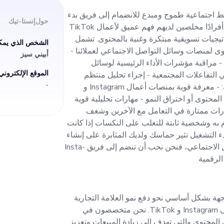
وغنية بالمحتوى. 
صائي وسائط اجتماعية طموح ومبدع للانضمام إلى فريق بدء
حول
إنستا-تيك
التشغيل لدينا. سيتطلب هذا الدور أفرادًا مخلصين لديهم فهم عميق لأعمال TikTok
ع استراتيجيات تسويقية مبتكرة وغنية بالمحتوى. تشمل
الشخص الذي يمكن
وى لمنصات وسائل التواصل الاجتماعي لعملائنا -
أبيني سيز
حملاتنا التسويقية المخصصة -
- مراقبة مؤشرات الأداء الرئيسية لوسائل
الموقع الإلكتروني
 التفاعلات المجتمعية - إجراء تحليل منتظم
-
للمنافسين وأبحاث السوق تجربتك: - معرفة قوية بمنصات أعمال Instagram و
الرئيسية لوسائل
يق المحتوى أو اختراق النمو - مهارات تحليلية قوية
رات ممتازة في التعامل مع الآخرين وشغف
التفاعلات المجتمعية - إجراء تحلي
 به وشخصية ثابتة للتغلب على النكسات إذا كانت
ء التشغيل تثير حماسك ولديك المثابرة على إنشاء
حملات كبرى على وسائل التواصل الاجتماعي، فنحن نحب أن تنضم إلى فريق Insta-
اث السوق تجربتك: - معرفة قوية
Instagram و TikTok - خبرة س
نا الناشئة، Insta-tik، موجهة بشكل أساسي نحو دفع نمو العلامة التجارية
النمو - مهارات تحليلية قوية م
وتعزيز بناء المجتمع للشركات على Instagram و TikTok. نحن متخصصون في
 المحتوى والتي تهدف إلى زيادة المبيعات وتعزيز