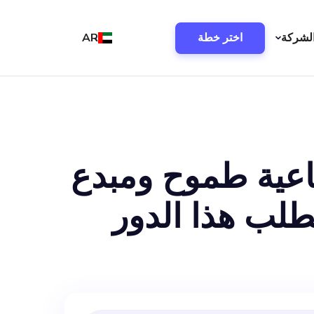
لشركة
اختر خطة
AR
 اجتماعية طموح ومبدع
طلب هذا الدور
أفرادًا مخلصين لديهم فهم عميق لأعمال TikTok و
 تسويقية مبتكرة