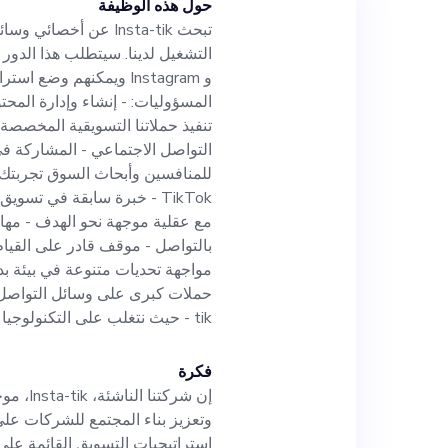
حول هذه الوظيفة
تبحث Insta-tik عن أخ
و Instagram ويمكنهم وض
المسؤوليات: - إنشاء وإدارة المحت
تنفيذ حملاتنا التسويقية المخصصة 
التواصل الاجتماعي - المشاركة في
TikTok - خبرة سابقة في تسو
مع عقلية موجهة نحو الهدف - مها
بالتواصل - موقف قادر على القيام
مواجهة تحديات متنوعة في بيئة بد
وأبح
tik - حيث نتغلب على التكنولوجيا الرقمية
فكرة
إن شركت
اختراق 
استراتيجيات التسويق القائمة على