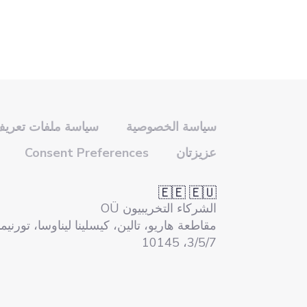
سياسة الخصوصية
سياسة ملفات تعريف 
عزيزتان
Consent Preferences
🇪🇪 🇪🇺
الشركاء التخريبيون OÜ
مقاطعة هاريو، تالين، كيسلينا ليناوسا، تورني
3/5/7، 10145