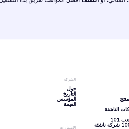
لمثالي، أو
اكتشف
أفضل المواهب لفريق بدء التشغيل
الشركة
حول
التاريخ
منتج
المؤسس
القيمة
ات الناشئة
101
الامتيازات