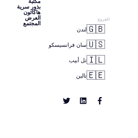
مكتبة
بذور سرية
هاكاثون
العرض
الفروع
المجتمع
🇬🇧
لندن
🇺🇸
سان فرانسيسكو
🇮🇱
تل أبيب
🇪🇪
تالين